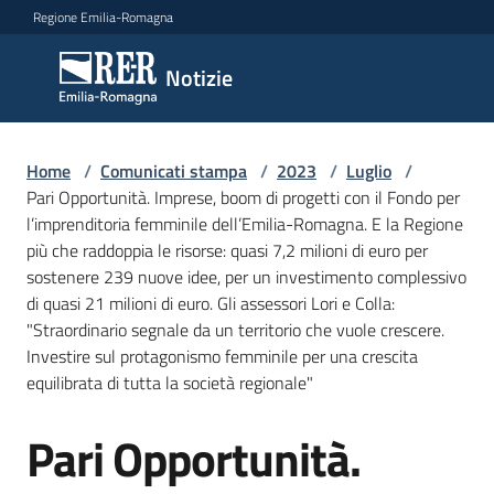
Vai al contenuto
Vai alla navigazione
Vai al footer
Regione Emilia-Romagna
Notizie
Notizie
Home
Comunicati
/
Comunicati stampa
/
2023
/
Luglio
/
Pari Opportunità. Imprese, boom di progetti con il Fondo per
stampa
Menu selezionato
l’imprenditoria femminile dell’Emilia-Romagna. E la Regione
più che raddoppia le risorse: quasi 7,2 milioni di euro per
Cerca
sostenere 239 nuove idee, per un investimento complessivo
un
di quasi 21 milioni di euro. Gli assessori Lori e Colla:
comunicato
"Straordinario segnale da un territorio che vuole crescere.
Investire sul protagonismo femminile per una crescita
Risorse
equilibrata di tutta la società regionale"
Pari Opportunità.
Salta al contenuto