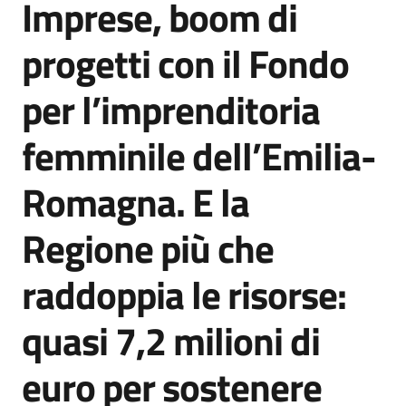
Imprese, boom di
Agenzia
di
progetti con il Fondo
informazione
e
per l’imprenditoria
comunicazione
femminile dell’Emilia-
Seguici
Romagna. E la
su
Regione più che
raddoppia le risorse:
quasi 7,2 milioni di
euro per sostenere