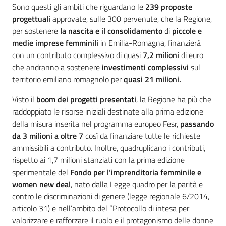
Sono questi gli ambiti che riguardano le
239 proposte
progettuali
approvate, sulle 300 pervenute, che la Regione,
per sostenere
la nascita e il consolidamento
di
piccole e
medie
imprese femminili
in Emilia-Romagna, finanzierà
con un contributo complessivo di quasi
7,2 milioni
di euro
che andranno a sostenere
investimenti complessivi
sul
territorio emiliano romagnolo per
quasi 21 milioni.
Visto il
boom dei progetti presentati
, la Regione ha più che
raddoppiato le risorse iniziali destinate alla prima edizione
della misura inserita nel programma europeo Fesr,
passando
da 3 milioni a oltre 7
così da finanziare tutte le richieste
ammissibili a contributo. Inoltre, quadruplicano i contributi,
rispetto ai 1,7 milioni stanziati con la prima edizione
sperimentale del
Fondo per l’imprenditoria femminile e
women new deal
, nato dalla Legge quadro per la parità e
contro le discriminazioni di genere (legge regionale 6/2014,
articolo 31) e nell’ambito del “Protocollo di intesa per
valorizzare e rafforzare il ruolo e il protagonismo delle donne