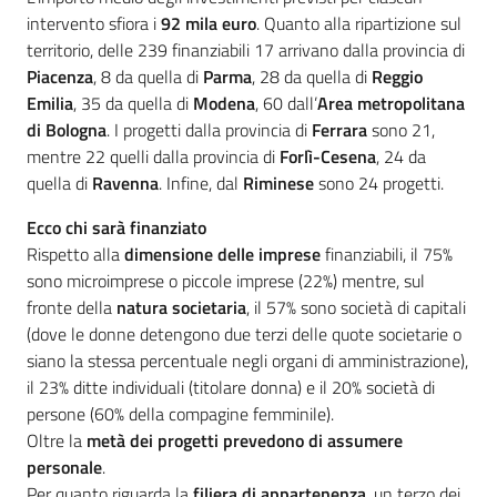
intervento sfiora i
92 mila euro
. Quanto alla ripartizione sul
territorio, delle 239 finanziabili 17 arrivano dalla provincia di
Piacenza
, 8 da quella di
Parma
, 28 da quella di
Reggio
Emilia
, 35 da quella di
Modena
, 60 dall’
Area metropolitana
di Bologna
. I progetti dalla provincia di
Ferrara
sono 21,
mentre 22 quelli dalla provincia di
Forlì-Cesena
, 24 da
quella di
Ravenna
. Infine, dal
Riminese
sono 24 progetti.
Ecco chi sarà finanziato
Rispetto alla
dimensione delle imprese
finanziabili, il 75%
sono microimprese o piccole imprese (22%) mentre, sul
fronte della
natura societaria
, il 57% sono società di capitali
(dove le donne detengono due terzi delle quote societarie o
siano la stessa percentuale negli organi di amministrazione),
il 23% ditte individuali (titolare donna) e il 20% società di
persone (60% della compagine femminile).
Oltre la
metà dei progetti prevedono di assumere
personale
.
Per quanto riguarda la
filiera di appartenenza
, un terzo dei