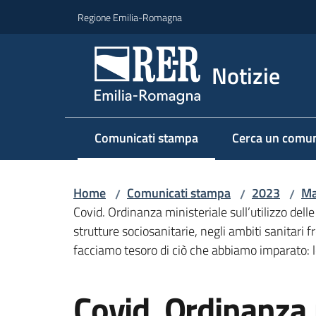
Vai al contenuto
Vai alla navigazione
Vai al footer
Regione Emilia-Romagna
Notizie
Comunicati stampa
Cerca un comun
Menu selezionato
Home
Comunicati stampa
2023
Ma
/
/
/
Covid. Ordinanza ministeriale sull’utilizzo dell
strutture sociosanitarie, negli ambiti sanitari 
facciamo tesoro di ciò che abbiamo imparato: 
Salta al contenuto
Covid. Ordinanza 