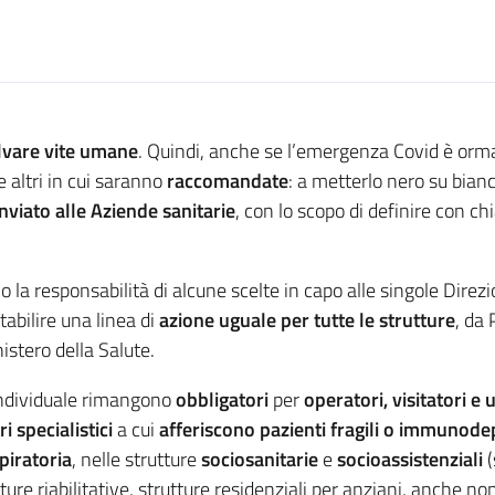
lvare vite umane
. Quindi, anche se l’emergenza Covid è ormai
e altri in cui saranno
raccomandate
: a metterlo nero su bian
nviato alle Aziende sanitarie
, con lo scopo di definire con c
o la responsabilità di alcune scelte in capo alle singole Direzi
abilire una linea di
azione uguale per tutte le strutture
, da
nistero della Salute.
 individuale rimangono
obbligatori
per
operatori, visitatori e 
i specialistici
a cui
afferiscono pazienti fragili o immunode
piratoria
, nelle strutture
sociosanitarie
e
socioassistenziali
ture riabilitative, strutture residenziali per anziani, anche no