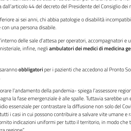
ta dall’articolo 44 del decreto del Presidente del Consiglio de
nferiore ai sei anni, chi abbia patologie o disabilità incompati
 con una persona disabile.
l’interno delle sale d’attesa per operatori, accompagnatori e u
nisteriale, infine, negli
ambulatori dei medici di medicina gen
 saranno
obbligatori
per i pazienti che accedono al Pronto So
.
torare l’andamento della pandemia- spiega l’assessore regional
na la fase emergenziale è alle spalle. Tuttavia sarebbe un e
io essenziale per contrastare la diffusione non solo del Covi
tutti i casi in cui possono contribuire a salvare vite umane e
nito indicazioni uniformi per tutto il territorio, in modo che ta
a regione”.