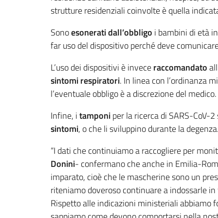
strutture residenziali coinvolte è quella indica
Sono
esonerati dall’obbligo
i bambini di età i
far uso del dispositivo perché deve comunicare
L’uso dei dispositivi è invece
raccomandato
al
sintomi respiratori
. In linea con l’ordinanza mi
l’eventuale obbligo è a discrezione del medico.
Infine, i
tamponi
per la ricerca di SARS-CoV-2
sintomi
, o che li sviluppino durante la degenza
“I dati che continuiamo a raccogliere per moni
Donini
- confermano che anche in Emilia-Romag
imparato, cioè che le mascherine sono un presid
riteniamo doveroso continuare a indossarle in 
Rispetto alle indicazioni ministeriali abbiamo for
sappiamo come devono comportarsi nella nostr