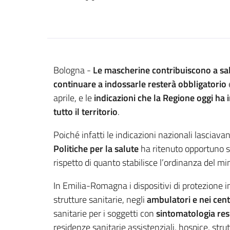
Contenuto
Bologna -
Le mascherine contribuiscono a sa
continuare a indossarle resterà obbligatorio
aprile, e le
indicazioni che la Regione oggi ha i
tutto il territorio
.
Poiché infatti le indicazioni nazionali lasciavan
Politiche per la salute
ha ritenuto opportuno st
rispetto di quanto stabilisce l’ordinanza del mi
In Emilia-Romagna i dispositivi di protezione
strutture sanitarie, negli
ambulatori e nei centr
sanitarie per i soggetti con
sintomatologia res
residenze sanitarie assistenziali, hospice, strut