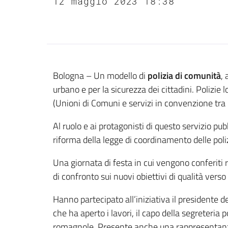
12 maggio 2023 18:38
Contenuto
Bologna – Un modello di
polizia di comunità
,
urbano e per la sicurezza dei cittadini. Polizi
(Unioni di Comuni e servizi in convenzione tra 
Al ruolo e ai protagonisti di questo servizio pub
riforma della legge di coordinamento delle poliz
Una giornata di festa in cui vengono conferiti 
di confronto sui nuovi obiettivi di qualità verso 
Hanno partecipato all’iniziativa il presidente d
che ha aperto i lavori, il capo della segreteria 
romagnole. Presente anche una rappresentanza 