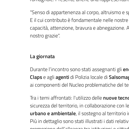
“Senso di appartenenza al corpo, altruismo e sp
E il cui contributo è fondamentale nelle nostre 
capacità, attenzione, bravura e abnegazione. A lo
nostro grazie".
La giornata
Durante l’incontro sono stati assegnanti gli
en
Claps
e agli
agenti
di Polizia locale di
Salsoma
ai componenti del Nucleo problematiche del ter
Tra i temi affrontati: l'utilizzo delle
nuove tecn
sicurezza del territorio, in collaborazione con le
urbano e ambientale
, il sostegno al territorio 
Più in dettaglio sono stati illustrati i dati relat
promozione dell’alleanza tra istituzioni e cittad