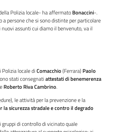
della Polizia locale- ha affermato
Bonaccini
-.
o a persone che si sono distinte per particolare
ai nuovi assunti cui diamo il benvenuto, va il
 Polizia locale di
Comacchio
(Ferrara)
Paolo
 sono stati consegnati
attestati di benemerenza
te
Roberto Riva Cambrino
.
dure), le attività per la prevenzione e la
er la sicurezza stradale e contro il degrado
ai gruppi di controllo di vicinato quale
 dalle attrezzature al supporto psicologico; ai