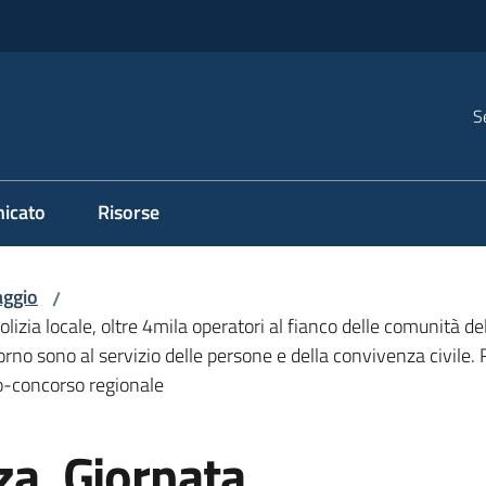
S
icato
Risorse
ggio
/
olizia locale, oltre 4mila operatori al fianco delle comunità 
orno sono al servizio delle persone e della convivenza civile
rso-concorso regionale
za. Giornata