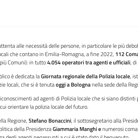
 attenta alle necessità delle persone, in particolare le più de
e locali che contano in Emilia-Romagna, a fine 2022,
112 Coma
più Comuni): in tutto
4.054 operatori tra agenti e ufficiali
, d
blico è dedicata la
Giornata regionale della Polizia locale
, i
ie locali, che si è tenuta
oggi a Bologna
nella sede della Reg
riconoscimenti ad agenti di Polizia locale che si siano distint
cui orientare la polizia locale del futuro.
ella Regione,
Stefano Bonaccini
, il sottosegretario alla Pres
politica della Presidenza
Giammaria
Manghi
e
numerosi comand
degli agenti neoassunti a cui è stato dato il benvenuto.