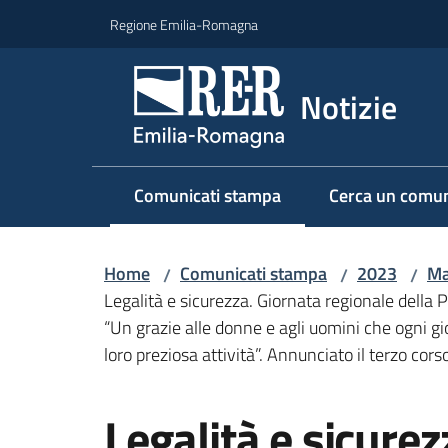
Vai al contenuto
Vai alla navigazione
Vai al footer
Regione Emilia-Romagna
Notizie
Comunicati stampa
Cerca un comun
Menu selezionato
Home
Comunicati stampa
2023
Ma
/
/
/
Legalità e sicurezza. Giornata regionale della P
“Un grazie alle donne e agli uomini che ogni gi
loro preziosa attività”. Annunciato il terzo co
Salta al contenuto
Legalità e sicurez