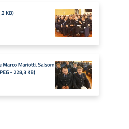
,2 KB
)
 e Marco Mariotti, Salsom
JPEG
-
228,3 KB
)