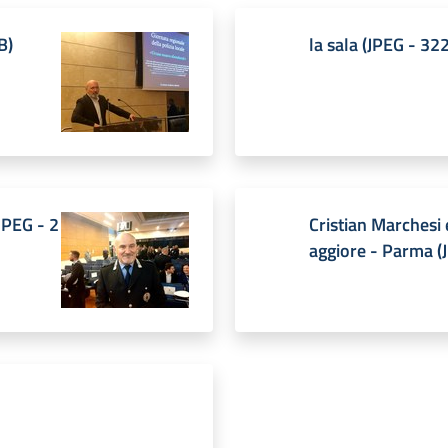
B
)
la sala
(
JPEG
-
322
JPEG
-
2
Cristian Marchesi
aggiore - Parma
(