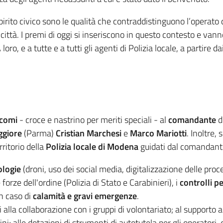
irito civico sono le qualità che contraddistinguono l’operato 
città. I premi di oggi si inseriscono in questo contesto e vann
ro, e a tutte e a tutti gli agenti di Polizia locale, a partire d
comi
- croce e nastrino per meriti speciali - al
comandante
di
ggiore
(Parma)
Cristian Marchesi
e
Marco Mariotti
. Inoltre,
ritorio della
Polizia locale di
Modena
guidati dal comandan
ologie
(droni, uso dei social media, digitalizzazione delle proce
 forze dell'ordine (Polizia di Stato e Carabinieri), i
controlli p
in caso di
calamità e gravi emergenze
.
ivi alla collaborazione con i gruppi di volontariato; al supporto 
ini; alle dotazioni di strumenti di autotutela per gli operatori,