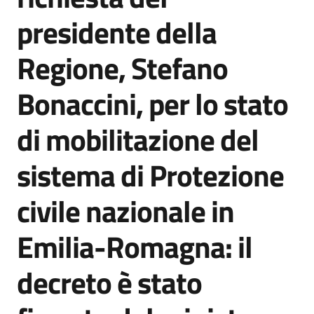
Agenzia
presidente della
di
informazione
Regione, Stefano
e
comunicazione
Bonaccini, per lo stato
di mobilitazione del
Seguici
su
sistema di Protezione
civile nazionale in
Emilia-Romagna: il
decreto è stato