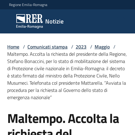
Vai al contenuto
Vai alla navigazione
Vai al footer
Regione Emilia-Romagna
Notizie
Notizie
Home
Comunicati
/
Comunicati stampa
/
2023
/
Maggio
/
Maltempo. Accolta la richiesta del presidente della Regione,
stampa
Menu selezionato
Stefano Bonaccini, per lo stato di mobilitazione del sistema
di Protezione civile nazionale in Emilia-Romagna: il decreto
Cerca
è stato firmato dal ministro della Protezione Civile, Nello
un
Musumeci. Telefonata col presidente Mattarella. “Avviata la
comunicato
procedura per la richiesta al Governo dello stato di
emergenza nazionale”
Risorse
Maltempo. Accolta la
Salta al contenuto
richiesta del