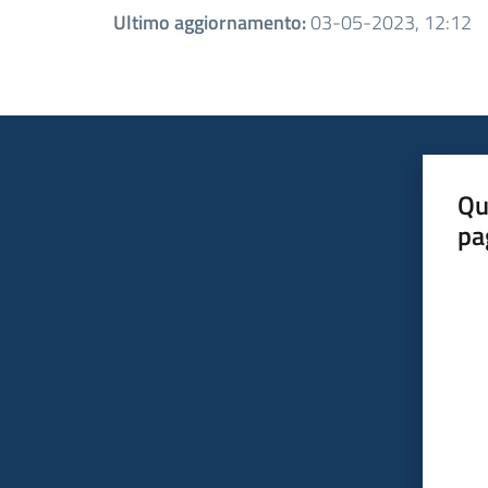
Ultimo aggiornamento
:
03-05-2023, 12:12
Qu
pa
Valut