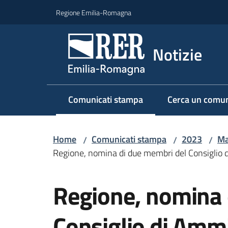
Vai al contenuto
Vai alla navigazione
Vai al footer
Regione Emilia-Romagna
Notizie
Comunicati stampa
Cerca un comun
Menu selezionato
Home
Comunicati stampa
2023
Ma
/
/
/
Regione, nomina di due membri del Consiglio d
Salta al contenuto
Regione, nomina 
Consiglio di Ammi