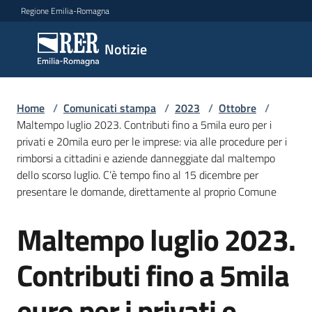
Vai al contenuto
Vai alla navigazione
Vai al footer
Regione Emilia-Romagna
Notizie
Notizie
Home
Comunicati
/
Comunicati stampa
/
2023
/
Ottobre
/
Maltempo luglio 2023. Contributi fino a 5mila euro per i
stampa
Menu selezionato
privati e 20mila euro per le imprese: via alle procedure per i
rimborsi a cittadini e aziende danneggiate dal maltempo
Cerca
dello scorso luglio. C’è tempo fino al 15 dicembre per
un
presentare le domande, direttamente al proprio Comune
comunicato
Maltempo luglio 2023.
Salta al contenuto
Risorse
Contributi fino a 5mila
euro per i privati e