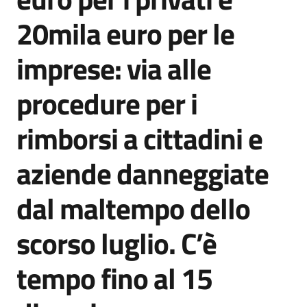
Agenzia
20mila euro per le
di
informazione
imprese: via alle
e
comunicazione
procedure per i
rimborsi a cittadini e
Seguici
su
aziende danneggiate
dal maltempo dello
scorso luglio. C’è
tempo fino al 15