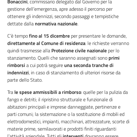
Bonaccini
, commissario delegato dal Governo per la
gestione dell’emergenza, apre adesso il percorso per
ottenere gli indennizzi, secondo passaggi e tempistiche
dettate dalla
normativa nazionale
.
C’è tempo
fino al 15 dicembre
per presentare le domande,
direttamente al Comune di residenza
: le richieste verranno
quindi trasmesse alla
Protezione civile nazionale
per lo
stanziamento. Quelli che saranno assegnati sono
primi
rimborsi
a cui potrà seguire
una seconda tranche di
indennizzi
, in caso di stanziamento di ulteriori risorse da
parte dello Stato.
Tra
le spese ammissibili a rimborso
: quelle per la pulizia da
fango e detriti; il ripristino strutturale e funzionale di
abitazioni principali e imprese danneggiate, pertinenze e
parti comuni; la sistemazione o la sostituzione di mobili ed
elettrodomestici, impianti, macchinari, attrezzature, scorte di
materie prime, semilavorati e prodotti finiti riguardanti
l’attività aziendale. Tutti gli
interventi
dovranno essere