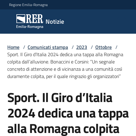
Vai al contenuto
Vai alla navigazione
Vai al footer
Regione Emilia-Romagna
Notizie
Notizie
Home
Comunicati
/
Comunicati stampa
/
2023
/
Ottobre
/
Sport. Il Giro d’Italia 2024 dedica una tappa alla Romagna
stampa
Menu selezionato
colpita dall’alluvione. Bonaccini e Corsini: “Un segnale
concreto di attenzione e di vicinanza a una comunità così
Cerca
duramente colpita, per il quale ringrazio gli organizzatori”
un
comunicato
Sport. Il Giro d’Italia
Salta al contenuto
Risorse
2024 dedica una tappa
alla Romagna colpita