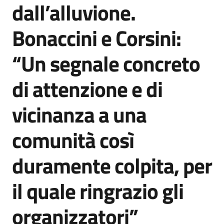
dall’alluvione.
Agenzia
di
Bonaccini e Corsini:
informazione
e
“Un segnale concreto
comunicazione
di attenzione e di
Seguici
vicinanza a una
su
comunità così
duramente colpita, per
il quale ringrazio gli
organizzatori”