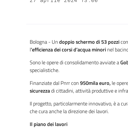
Contenuto
Bologna - Un
doppio schermo di 53 pozzi
con
l
’efficienza dei corsi d’acqua minori
nel bacin
Sono le opere di consolidamento avviate a
Gob
specialistiche.
Finanziate dal Pnrr con
950mila euro,
le oper
sicurezza
di cittadini, attività produttive e in
Il progetto, particolarmente innovativo, è a cura
che cura anche la direzione dei lavori.
Il piano dei lavori