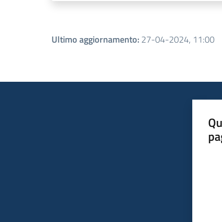
Ultimo aggiornamento
:
27-04-2024, 11:00
Qu
pa
Valut