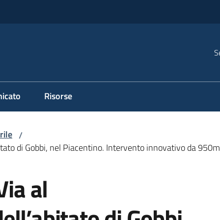
S
icato
Risorse
rile
/
itato di Gobbi, nel Piacentino. Intervento innovativo da 950mil
Via al
ll’abitato di Gobbi,