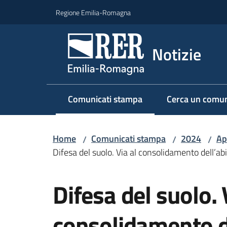
Vai al contenuto
Vai alla navigazione
Vai al footer
Regione Emilia-Romagna
Notizie
Comunicati stampa
Cerca un comun
Menu selezionato
Home
Comunicati stampa
2024
Ap
/
/
/
Difesa del suolo. Via al consolidamento dell’ab
Salta al contenuto
Difesa del suolo. 
consolidamento de