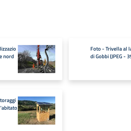
lizzazio
Foto - Trivella al 
te nord
di Gobbi
(
JPEG
-
3
toraggi
l'abitato