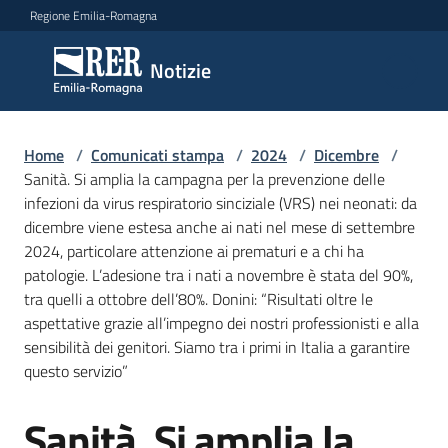
Vai al contenuto
Vai alla navigazione
Vai al footer
Regione Emilia-Romagna
Notizie
Notizie
Home
Comunicati
/
Comunicati stampa
/
2024
/
Dicembre
/
Sanità. Si amplia la campagna per la prevenzione delle
stampa
Menu selezionato
infezioni da virus respiratorio sinciziale (VRS) nei neonati: da
dicembre viene estesa anche ai nati nel mese di settembre
Cerca
2024, particolare attenzione ai prematuri e a chi ha
un
patologie. L’adesione tra i nati a novembre è stata del 90%,
comunicato
tra quelli a ottobre dell’80%. Donini: “Risultati oltre le
aspettative grazie all’impegno dei nostri professionisti e alla
Risorse
sensibilità dei genitori. Siamo tra i primi in Italia a garantire
questo servizio”
Sanità. Si amplia la
Salta al contenuto