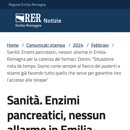
Vai al contenuto
Vai alla navigazione
Vai al footer
Regione Emilia-Romagna
Notizie
Notizie
Home
Comunicati
/
Comunicati stampa
/
2024
/
Febbraio
/
Sanità. Enzimi pancreatici, nessun allarme in Emilia-
stampa
Menu selezionato
Romagna per la carenza dei farmaci. Donini: "Situazione
nota da tempo. Siamo come sempre al fianco dei pazienti e
Cerca
stiamo già facendo tutto quello che serve per garantire loro
un
l’accesso alle terapie"
comunicato
Sanità. Enzimi
Salta al contenuto
Risorse
pancreatici, nessun
allarme in Emilia-