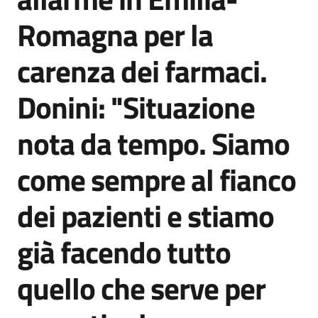
Agenzia
Romagna per la
di
informazione
carenza dei farmaci.
e
comunicazione
Donini: "Situazione
nota da tempo. Siamo
Seguici
su
come sempre al fianco
dei pazienti e stiamo
già facendo tutto
quello che serve per