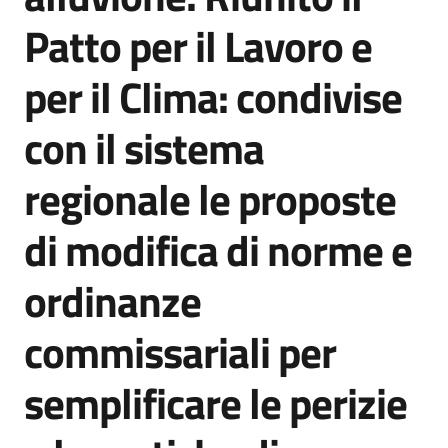
Agenzia
Patto per il Lavoro e
di
informazione
per il Clima: condivise
e
comunicazione
con il sistema
regionale le proposte
Seguici
su
di modifica di norme e
ordinanze
commissariali per
semplificare le perizie