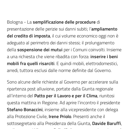
Contenuto
Bologna - La
semplificazione delle procedure
di
presentazione delle perizie sui danni subiti; l’
ampliamento
del credito di imposta
, il cui volume economico oggi non è
adeguato al perimetro dei danni stessi; il prolungamento
della
sospensione dei mutui
per i Comuni coinvolti. Insieme
a una richiesta che viene ribadita con forza:
inserire i beni
mobili fra quelli risarciti
. E quindi mobili, elettrodomestici,
arredi, tuttora esclusi dalle norme definite dal Governo.
Sono alcune delle richieste al Governo per accelerare sulla
ripartenza post alluvione, portate dalla Giunta regionale
all’interno del
Patto per il Lavoro e per il Clima
, riunitosi
questa mattina in Regione. Ad aprire l’incontro il presidente
Stefano Bonaccini
, insieme alla vicepresidente con delega
alla Protezione Civile,
Irene Priolo
. Presenti anche il
sottosegretario alla Presidenza della Giunta,
Davide Baruffi
,