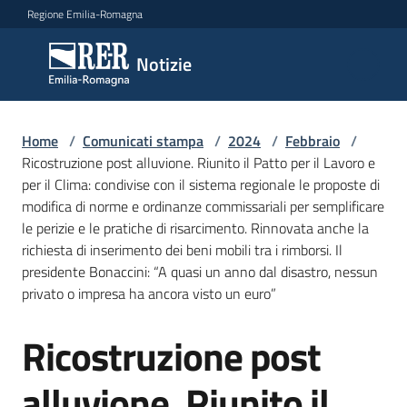
Vai al contenuto
Vai alla navigazione
Vai al footer
Regione Emilia-Romagna
Notizie
Notizie
Home
Comunicati
/
Comunicati stampa
/
2024
/
Febbraio
/
Ricostruzione post alluvione. Riunito il Patto per il Lavoro e
stampa
Menu selezionato
per il Clima: condivise con il sistema regionale le proposte di
modifica di norme e ordinanze commissariali per semplificare
Cerca
le perizie e le pratiche di risarcimento. Rinnovata anche la
un
richiesta di inserimento dei beni mobili tra i rimborsi. Il
comunicato
presidente Bonaccini: “A quasi un anno dal disastro, nessun
privato o impresa ha ancora visto un euro”
Risorse
Ricostruzione post
Salta al contenuto
alluvione. Riunito il