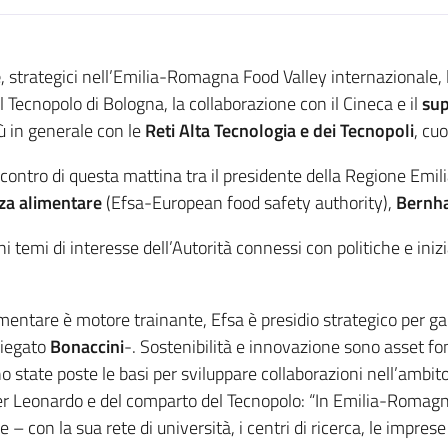
e
, strategici nell’Emilia-Romagna Food Valley internazionale,
l Tecnopolo di Bologna, la collaborazione con il Cineca e il
su
ù in generale con le
Reti Alta Tecnologia e dei Tecnopoli
, cu
’incontro di questa mattina tra il presidente della Regione E
zza alimentare
(Efsa-European food safety authority),
Bernha
 temi di interesse dell’Autorità connessi con politiche e iniz
imentare è motore trainante, Efsa è presidio strategico per ga
piegato
Bonaccini
-. Sostenibilità e innovazione sono asset fon
state poste le basi per sviluppare collaborazioni nell’ambito de
er Leonardo e del comparto del Tecnopolo: “In Emilia-Romagn
– con la sua rete di università, i centri di ricerca, le imprese 