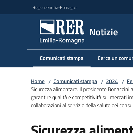
Vai al contenuto
Vai alla navigazione
Vai al footer
Regione Emilia-Romagna
Notizie
Comunicati stampa
Cerca un comun
Menu selezionato
Home
Comunicati stampa
2024
Fe
/
/
/
Sicurezza alimentare. Il presidente Bonaccini a
garantire qualità e competitività sui mercati 
collaborazioni al servizio della salute dei cons
Salta al contenuto
Sicurezza aliment