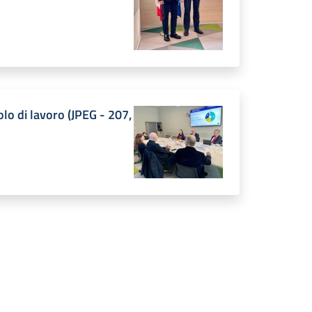
olo di lavoro
(
JPEG
-
207,