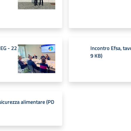
PEG
-
22
Incontro Efsa, tav
9 KB
)
sicurezza alimentare
(
PD