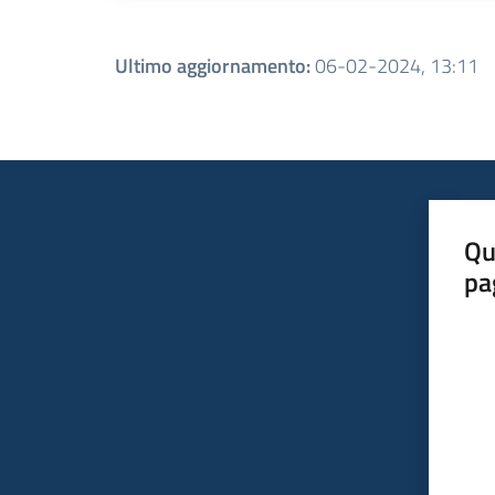
Ultimo aggiornamento
:
06-02-2024, 13:11
Qu
pa
Valut