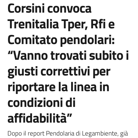
Corsini convoca
Agenzia
di
Trenitalia Tper, Rfi e
informazione
e
Comitato pendolari:
comunicazione
“Vanno trovati subito i
Seguici
giusti correttivi per
su
riportare la linea in
condizioni di
affidabilità”
Dopo il report Pendolaria di Legambiente, già 