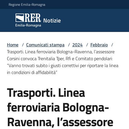
Vai al contenuto
Vai alla navigazione
Vai al footer
Regione Emilia-Romagna
Notizie
Notizie
Home
Comunicati
/
Comunicati stampa
/
2024
/
Febbraio
/
Trasporti. Linea ferroviaria Bologna-Ravenna, l’assessore
stampa
Menu selezionato
Corsini convoca Trenitalia Tper, Rfi e Comitato pendolari:
“Vanno trovati subito i giusti correttivi per riportare la linea
Cerca
in condizioni di affidabilità”
un
comunicato
Trasporti. Linea
Salta al contenuto
Risorse
ferroviaria Bologna-
Ravenna, l’assessore