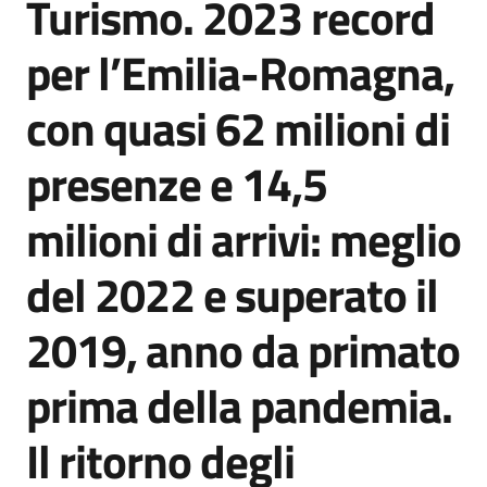
Turismo. 2023 record
Salta al contenuto
Agenzia
di
per l’Emilia-Romagna,
informazione
e
con quasi 62 milioni di
comunicazione
presenze e 14,5
Seguici
milioni di arrivi: meglio
su
del 2022 e superato il
2019, anno da primato
prima della pandemia.
Il ritorno degli