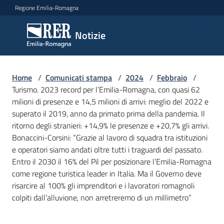
Vai al contenuto
Vai alla navigazione
Vai al footer
Regione Emilia-Romagna
Notizie
Notizie
Home
Comunicati
/
Comunicati stampa
/
2024
/
Febbraio
/
Turismo. 2023 record per l’Emilia-Romagna, con quasi 62
stampa
Menu selezionato
milioni di presenze e 14,5 milioni di arrivi: meglio del 2022 e
superato il 2019, anno da primato prima della pandemia. Il
Cerca
ritorno degli stranieri: +14,9% le presenze e +20,7% gli arrivi.
un
Bonaccini-Corsini: “Grazie al lavoro di squadra tra istituzioni
comunicato
e operatori siamo andati oltre tutti i traguardi del passato.
Entro il 2030 il 16% del Pil per posizionare l’Emilia-Romagna
Risorse
come regione turistica leader in Italia. Ma il Governo deve
risarcire al 100% gli imprenditori e i lavoratori romagnoli
colpiti dall’alluvione, non arretreremo di un millimetro”