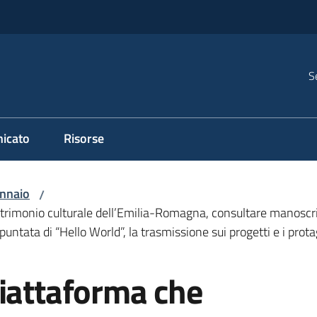
S
icato
Risorse
nnaio
/
atrimonio culturale dell’Emilia-Romagna, consultare manoscrit
puntata di “Hello World”, la trasmissione sui progetti e i prot
piattaforma che