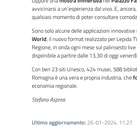
Oppure una
mostra immersiva
nel
Palazzo Fa
avvicinarsi a un’esperienza dal vivo. E, ancora,
qualsiasi momento di poter consultare comodament
Sono solo alcune delle applicazioni innovative 
World
, il nuovo format realizzato per Lepida 
Regione, in onda ogni mese sul palinsesto liv
disponibile a partire dalle 13,30 di oggi venerd
Con ben 23 siti Unesco, 424 musei, 588 bibliotec
Romagna è una vera e propria industria, che
f
economia regionale.
Stefano Asprea
Ultimo aggiornamento
:
26-01-2024, 11:27