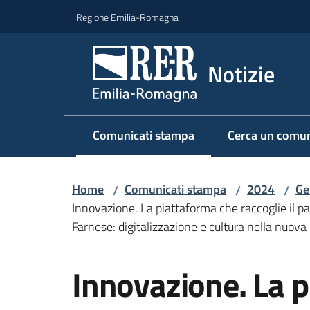
Vai al contenuto
Vai alla navigazione
Vai al footer
Regione Emilia-Romagna
Notizie
Comunicati stampa
Cerca un comun
Menu selezionato
Home
Comunicati stampa
2024
Ge
/
/
/
Innovazione. La piattaforma che raccoglie il p
Farnese: digitalizzazione e cultura nella nuova 
Salta al contenuto
Innovazione. La 