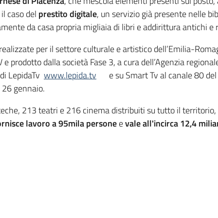
rnese di Piacenza
, che mescola elementi presenti sul posto, ad
 il caso del
prestito digitale
, un servizio già presente nelle b
e da casa propria migliaia di libri e addirittura antichi e ra
realizzate per il settore culturale e artistico dell’Emilia-Rom
TV e prodotto dalla società Fase 3, a cura dell’Agenzia region
e di LepidaTv
www.lepida.tv
e su Smart Tv al canale 80 del 
ì 26 gennaio.
he, 213 teatri e 216 cinema distribuiti su tutto il territorio
ornisce lavoro a 95mila persone
e
vale all'incirca 12,4 milia