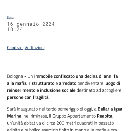
Data
:
16 gennaio 2024
18:24
Condividi
Vedi azioni
Contenuto
Bologna - Un
immobile confiscato una decina di anni fa
alla mafia
,
ristrutturato
e
arredato
per diventare
luogo di
reinserimento e inclusione sociale
destinato ad accogliere
persone con fragilità
.
Sarà inaugurato nel tardo pomeriggio di oggi, a
Bellaria Igea
Marina
, nel riminese, il Gruppo Appartamento
Reabita
,
un’unità abitativa di circa 200 metri quadrati in passato
adibito a pubblico esercizio finito in mano alle mafie e ora