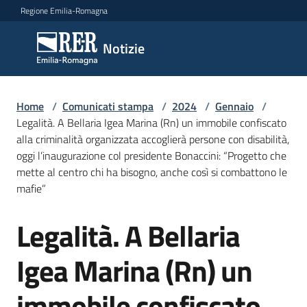
Vai al contenuto
Vai alla navigazione
Vai al footer
Regione Emilia-Romagna
Notizie
Notizie
Home
Comunicati
/
Comunicati stampa
/
2024
/
Gennaio
/
Legalità. A Bellaria Igea Marina (Rn) un immobile confiscato
stampa
Menu selezionato
alla criminalità organizzata accoglierà persone con disabilità,
oggi l’inaugurazione col presidente Bonaccini: “Progetto che
Cerca
mette al centro chi ha bisogno, anche così si combattono le
un
mafie”
comunicato
Legalità. A Bellaria
Salta al contenuto
Risorse
Igea Marina (Rn) un
immobile confiscato