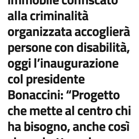
Agenzia
alla criminalità
di
informazione
organizzata accoglierà
e
comunicazione
persone con disabilità,
oggi l’inaugurazione
Seguici
su
col presidente
Bonaccini: “Progetto
che mette al centro chi
ha bisogno, anche così