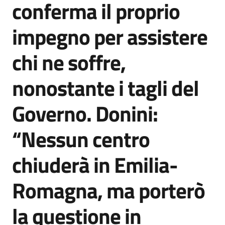
conferma il proprio
Agenzia
di
impegno per assistere
informazione
e
chi ne soffre,
comunicazione
nonostante i tagli del
Seguici
Governo. Donini:
su
“Nessun centro
chiuderà in Emilia-
Romagna, ma porterò
la questione in