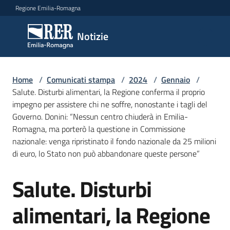
Vai al contenuto
Vai alla navigazione
Vai al footer
Regione Emilia-Romagna
Notizie
Notizie
Home
Comunicati
/
Comunicati stampa
/
2024
/
Gennaio
/
Salute. Disturbi alimentari, la Regione conferma il proprio
stampa
Menu selezionato
impegno per assistere chi ne soffre, nonostante i tagli del
Governo. Donini: “Nessun centro chiuderà in Emilia-
Cerca
Romagna, ma porterò la questione in Commissione
un
nazionale: venga ripristinato il fondo nazionale da 25 milioni
comunicato
di euro, lo Stato non può abbandonare queste persone”
Risorse
Salute. Disturbi
Salta al contenuto
alimentari, la Regione