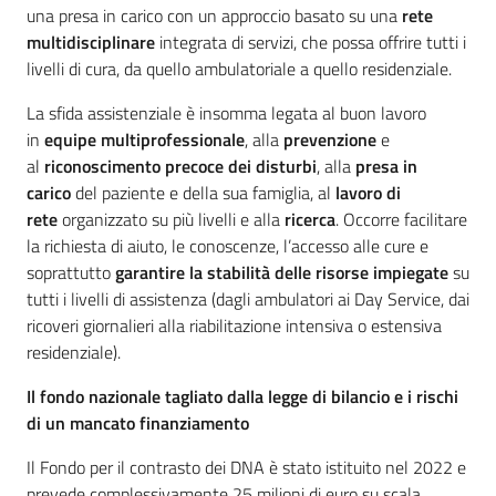
una presa in carico con un approccio basato su una
rete
multidisciplinare
integrata di servizi, che possa offrire tutti i
livelli di cura, da quello ambulatoriale a quello residenziale.
La sfida assistenziale è insomma legata al buon lavoro
in
equipe multiprofessionale
, alla
prevenzione
e
al
riconoscimento precoce dei disturbi
, alla
presa in
carico
del paziente e della sua famiglia, al
lavoro di
rete
organizzato su più livelli e alla
ricerca
. Occorre facilitare
la richiesta di aiuto, le conoscenze, l’accesso alle cure e
soprattutto
garantire la stabilità delle risorse impiegate
su
tutti i livelli di assistenza (dagli ambulatori ai Day Service, dai
ricoveri giornalieri alla riabilitazione intensiva o estensiva
residenziale).
Il fondo nazionale tagliato dalla legge di bilancio e i rischi
di un mancato finanziamento
Il Fondo per il contrasto dei DNA è stato istituito nel 2022 e
prevede complessivamente 25 milioni di euro su scala