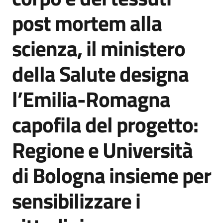
Agenzia
post mortem alla
di
informazione
scienza, il ministero
e
comunicazione
della Salute designa
l’Emilia-Romagna
Seguici
su
capofila del progetto:
Regione e Università
di Bologna insieme per
sensibilizzare i