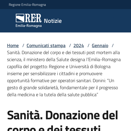
Vai al contenuto
Vai alla navigazione
Vai al footer
Regione Emilia-Romagna
Notizie
Notizie
Home
Comunicati
/
Comunicati stampa
/
2024
/
Gennaio
/
Sanità. Donazione del corpo e dei tessuti post mortem alla
stampa
Menu selezionato
scienza, il ministero della Salute designa l’Emilia-Romagna
capofila del progetto: Regione e Università di Bologna
Cerca
insieme per sensibilizzare i cittadini e promuovere
un
opportunità formative per operatori sanitari. Donini: “Un
comunicato
gesto di grande solidarietà, fondamentale per il progresso
della medicina e la tutela della salute pubblica”
Risorse
Sanità. Donazione del
Salta al contenuto
corpo e dei tessuti