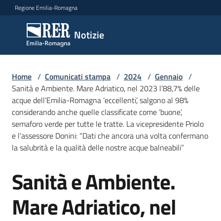
Vai al contenuto
Vai alla navigazione
Vai al footer
Regione Emilia-Romagna
Notizie
Notizie
Home
Comunicati
/
Comunicati stampa
/
2024
/
Gennaio
/
Sanità e Ambiente. Mare Adriatico, nel 2023 l’88,7% delle
stampa
Menu selezionato
acque dell’Emilia-Romagna ‘eccellenti’, salgono al 98%
considerando anche quelle classificate come ‘buone’,
Cerca
semaforo verde per tutte le tratte. La vicepresidente Priolo
un
e l’assessore Donini: “Dati che ancora una volta confermano
comunicato
la salubrità e la qualità delle nostre acque balneabili”
Risorse
Sanità e Ambiente.
Salta al contenuto
Mare Adriatico, nel