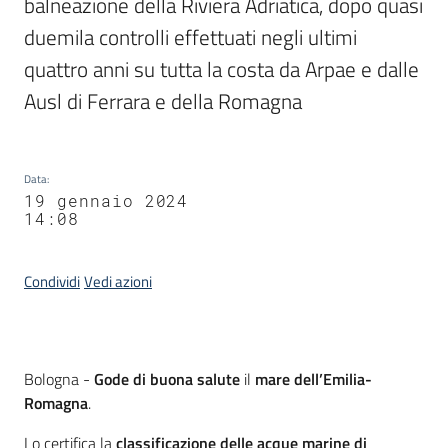
balneazione della Riviera Adriatica, dopo quasi 
duemila controlli effettuati negli ultimi 
quattro anni su tutta la costa da Arpae e dalle 
Ausl di Ferrara e della Romagna
Data
:
19 gennaio 2024
14:08
Condividi
Vedi azioni
Contenuto
Bologna -
Gode di buona salute
il
mare dell’Emilia-
Romagna
.
Lo certifica la
classificazione delle acque marine di