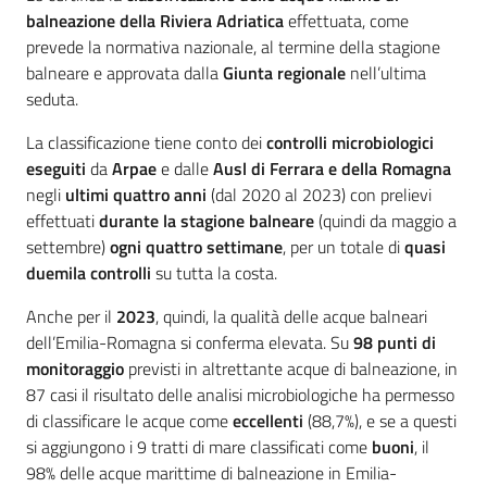
balneazione della Riviera Adriatica
effettuata, come
prevede la normativa nazionale, al termine della stagione
balneare e approvata dalla
Giunta regionale
nell’ultima
seduta.
La classificazione tiene conto dei
controlli microbiologici
eseguiti
da
Arpae
e dalle
Ausl di Ferrara e della Romagna
negli
ultimi quattro anni
(dal 2020 al 2023) con prelievi
effettuati
durante la stagione balneare
(quindi da maggio a
settembre)
ogni quattro settimane
, per un totale di
quasi
duemila controlli
su tutta la costa.
Anche per il
2023
, quindi, la qualità delle acque balneari
dell’Emilia-Romagna si conferma elevata. Su
98 punti di
monitoraggio
previsti in altrettante acque di balneazione, in
87 casi il risultato delle analisi microbiologiche ha permesso
di classificare le acque come
eccellenti
(88,7%), e se a questi
si aggiungono i 9 tratti di mare classificati come
buoni
, il
98% delle acque marittime di balneazione in Emilia-