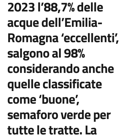
2023 l’88,7% delle
Agenzia
di
acque dell’Emilia-
informazione
e
Romagna ‘eccellenti’,
comunicazione
salgono al 98%
Seguici
considerando anche
su
quelle classificate
come ‘buone’,
semaforo verde per
tutte le tratte. La