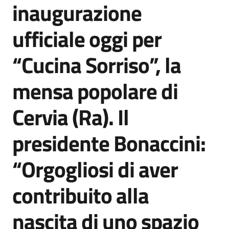
inaugurazione
Agenzia
di
ufficiale oggi per
informazione
e
“Cucina Sorriso”, la
comunicazione
mensa popolare di
Seguici
Cervia (Ra). Il
su
presidente Bonaccini:
“Orgogliosi di aver
contribuito alla
nascita di uno spazio