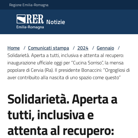
Vai al contenuto
Vai alla navigazione
Vai al footer
Regione Emilia-Romagna
Notizie
Notizie
Home
Comunicati
/
Comunicati stampa
/
2024
/
Gennaio
/
Solidarietà. Aperta a tutti, inclusiva e attenta al recupero:
stampa
Menu selezionato
inaugurazione ufficiale oggi per “Cucina Sorriso”, la mensa
popolare di Cervia (Ra). Il presidente Bonaccini: “Orgogliosi di
Cerca
aver contribuito alla nascita di uno spazio come questo”
un
comunicato
Solidarietà. Aperta a
Salta al contenuto
Risorse
tutti, inclusiva e
attenta al recupero: