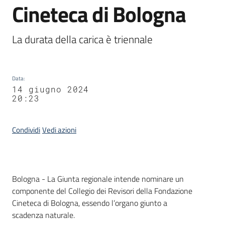
Cineteca di Bologna
Agenzia
di
informazione
La durata della carica è triennale
e
comunicazione
Data
:
14 giugno 2024
20:23
Seguici
su
Condividi
Vedi azioni
Contenuto
Bologna - La Giunta regionale intende nominare un
componente del Collegio dei Revisori della Fondazione
Cineteca di Bologna, essendo l’organo giunto a
scadenza naturale.