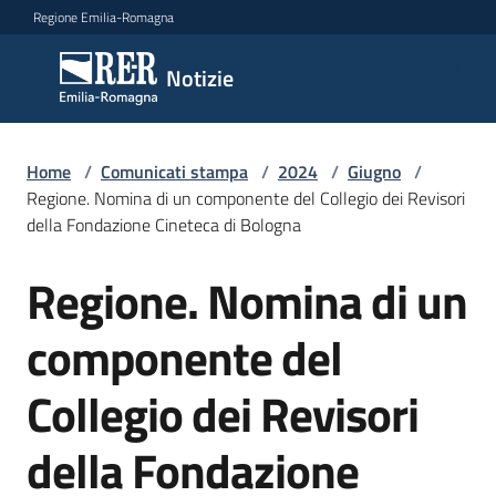
Vai al contenuto
Vai alla navigazione
Vai al footer
Regione Emilia-Romagna
Notizie
Notizie
Home
Comunicati
/
Comunicati stampa
/
2024
/
Giugno
/
Regione. Nomina di un componente del Collegio dei Revisori
stampa
Menu selezionato
della Fondazione Cineteca di Bologna
Cerca
Regione. Nomina di un
un
Salta al contenuto
comunicato
componente del
Risorse
Collegio dei Revisori
della Fondazione