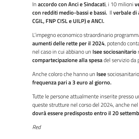
In
accordo con Anci e Sindacati
, i 10 milioni
v
con redditi medio-bassi e bassi.
Il
verbale di
CGIL, FNP CISL e UILP) e ANCI.
L’impegno economico straordinario programmato
aumenti delle rette per il 2024
, potendo cont
nel caso in cui abbiano un
Isee
sociosanitario
r
compartecipazione alla spesa
del servizio da
Anche coloro che hanno un
Isee
sociosanitari
frequenza pari a 3 euro al giorno.
Tutte le persone attualmente inserite presso u
queste strutture nel corso del 2024, anche nel 
dovrà essere predisposto entro il 20 settem
Red