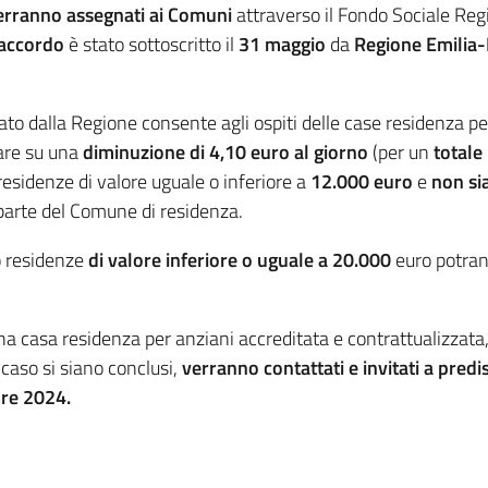
erranno assegnati ai Comuni
attraverso il Fondo Sociale Reg
 accordo
è stato sottoscritto il
31 maggio
da
Regione Emilia-
 dalla Regione consente agli ospiti delle case residenza per
are su una
diminuzione di 4,10 euro al giorno
(per un
totale
esidenze di valore uguale o inferiore a
12.000 euro
e
non sia
 parte del Comune di residenza.
o residenze
di valore inferiore o uguale a 20.000
euro potra
na casa residenza per anziani accreditata e contrattualizzata
caso si siano conclusi,
verranno contattati e invitati a predi
bre 2024.