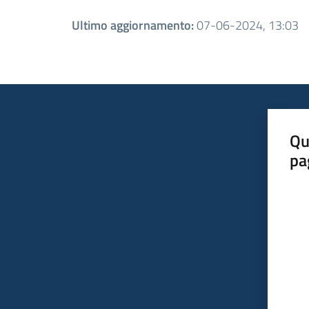
Ultimo aggiornamento
:
07-06-2024, 13:03
Qu
pa
Valut