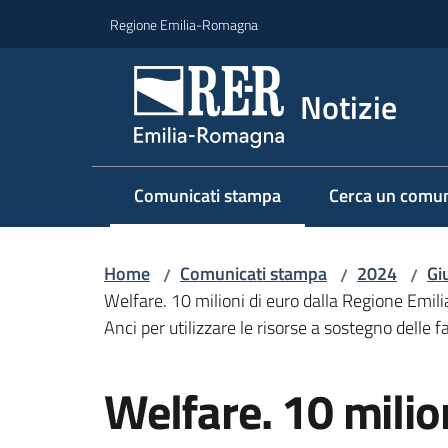
Vai al contenuto
Vai alla navigazione
Vai al footer
Regione Emilia-Romagna
Notizie
Comunicati stampa
Cerca un comun
Menu selezionato
Home
Comunicati stampa
2024
Gi
/
/
/
Welfare. 10 milioni di euro dalla Regione Emili
Anci per utilizzare le risorse a sostegno delle 
Salta al contenuto
Welfare. 10 milion