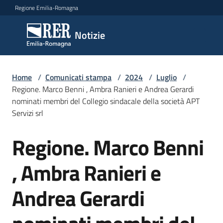
Vai al contenuto
Vai alla navigazione
Vai al footer
Regione Emilia-Romagna
Notizie
Notizie
Home
Comunicati
/
Comunicati stampa
/
2024
/
Luglio
/
Regione. Marco Benni , Ambra Ranieri e Andrea Gerardi
stampa
Menu selezionato
nominati membri del Collegio sindacale della società APT
Servizi srl
Cerca
un
Regione. Marco Benni
comunicato
Salta al contenuto
, Ambra Ranieri e
Risorse
Andrea Gerardi