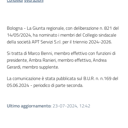
Condividi
Vedi azioni
Contenuto
Bologna - La Giunta regionale, con deliberazione n. 821 del
14/05/2024, ha nominato i membri del Collegio sindacale
della società APT Servizi S.r.l. per il triennio 2024-2026.
Si tratta di Marco Benni, membro effettivo con funzioni di
presidente, Ambra Ranieri, membro effettivo, Andrea
Gerardi, membro supplente.
La comunicazione è stata pubblicata sul B.U.R. n. n.169 del
05.06.2024 - periodico di parte seconda.
Ultimo aggiornamento
:
23-07-2024, 12:42