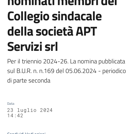
nominati membri del
Agenzia
Collegio sindacale
di
informazione
della società APT
e
comunicazione
Servizi srl
Seguici
Per il triennio 2024-26. La nomina pubblicata 
su
sul B.U.R. n. n.169 del 05.06.2024 - periodico 
di parte seconda
Data
:
23 luglio 2024
14:42