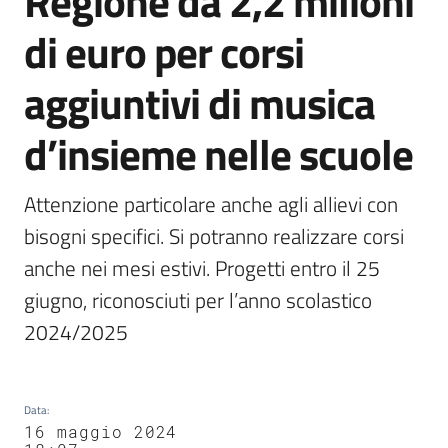
Regione da 2,2 milioni
Agenzia
di euro per corsi
di
informazione
aggiuntivi di musica
e
comunicazione
d’insieme nelle scuole
Seguici
Attenzione particolare anche agli allievi con 
su
bisogni specifici. Si potranno realizzare corsi 
anche nei mesi estivi. Progetti entro il 25 
giugno, riconosciuti per l’anno scolastico 
2024/2025
Data
:
16 maggio 2024