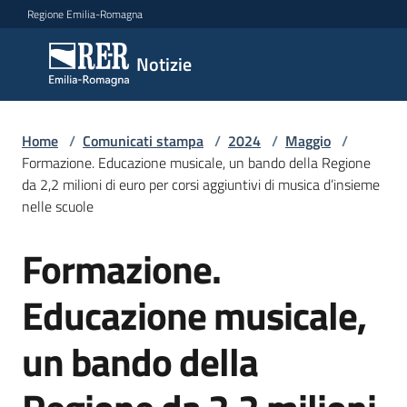
Vai al contenuto
Vai alla navigazione
Vai al footer
Regione Emilia-Romagna
Notizie
Notizie
Home
Comunicati
/
Comunicati stampa
/
2024
/
Maggio
/
Formazione. Educazione musicale, un bando della Regione
stampa
Menu selezionato
da 2,2 milioni di euro per corsi aggiuntivi di musica d’insieme
nelle scuole
Cerca
un
Formazione.
comunicato
Salta al contenuto
Educazione musicale,
Risorse
un bando della