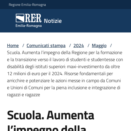
Vai al contenuto
Vai alla navigazione
Vai al footer
Regione Emilia-Romagna
Notizie
Notizie
Home
Comunicati
/
Comunicati stampa
/
2024
/
Maggio
/
Scuola. Aumenta l’impegno della Regione per la formazione
stampa
Menu selezionato
e la transizione verso il lavoro di studenti e studentesse con
disabilità degli istituti superiori: maxi-investimento da oltre
Cerca
12 milioni di euro per il 2024. Risorse fondamentali per
un
arricchire e potenziare le azioni messe in campo da Comuni
comunicato
e Unioni di Comuni per la piena inclusione e integrazione di
ragazzi e ragazze
Risorse
Scuola. Aumenta
Salta al contenuto
l’impegno della