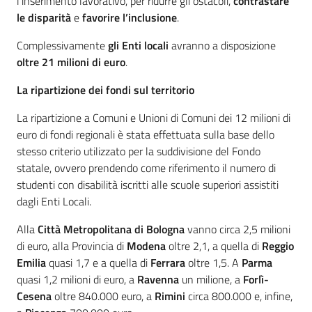
l’inserimento lavorativo, per ridurre gli ostacoli,
contrastare
le disparità
e
favorire l’inclusione
.
Complessivamente
gli Enti locali
avranno a disposizione
oltre 21 milioni di euro
.
La ripartizione dei fondi sul territorio
La ripartizione a Comuni e Unioni di Comuni dei 12 milioni di
euro di fondi regionali è stata effettuata sulla base dello
stesso criterio utilizzato per la suddivisione del Fondo
statale, ovvero prendendo come riferimento il numero di
studenti con disabilità iscritti alle scuole superiori assistiti
dagli Enti Locali.
Alla
Città Metropolitana di Bologna
vanno circa 2,5 milioni
di euro, alla Provincia di
Modena
oltre 2,1, a quella di
Reggio
Emilia
quasi 1,7 e a quella di
Ferrara
oltre 1,5. A
Parma
quasi 1,2 milioni di euro, a
Ravenna
un milione, a
Forlì-
Cesena
oltre 840.000 euro, a
Rimini
circa 800.000 e, infine,