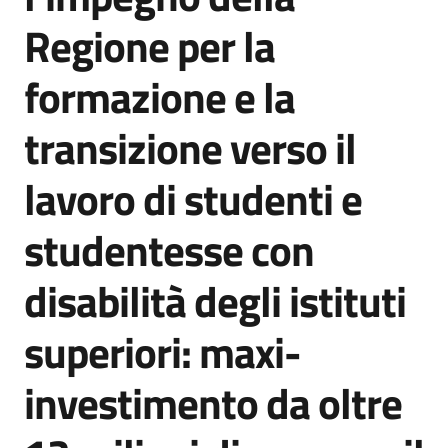
Agenzia
Regione per la
di
informazione
formazione e la
e
comunicazione
transizione verso il
lavoro di studenti e
Seguici
su
studentesse con
disabilità degli istituti
superiori: maxi-
investimento da oltre