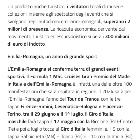
Un prodotto anche turistico
: i visitatori
totali di musei e
collezioni, insieme agli spettatori degli eventi che si
svolgono negli autodromi emiliano-romagnoli,
superano i 2
milioni di presenze
. La ricaduta economica derivante dal
movimento turistico ed escursionistico supera i
300 milioni
di euro di indotto
.
Emilia-Romagna, un anno di grande sport
L’Emilia-Romagna si conferma terra di grandi eventi
sportivi.
Il
Formula 1 MSC Cruises Gran Premio del Made
in Italy e dell’Emilia-Romagna
è, infatti, una delle oltre 100
manifestazioni che sarà ospitata in regione. Il 2024 sarà per
l’Emilia-Romagna l’anno del
Tour de France
, con le tre
tappe
Firenze-Rimini, Cesenatico-Bologna e Piacenza-
Torino, tra il 29 giugno e il 1^ luglio
. Il
Giro d’Italia
maschile
farà tappa il
17 maggio
con la
Riccione (Rn)-Cento
(Fe) e poi a luglio tocca al
Giro d’Italia
femminile, il 9 con la
tappa Sabbioneta (MN) – Toano (Re) e il 10 con la Imola (Bo)