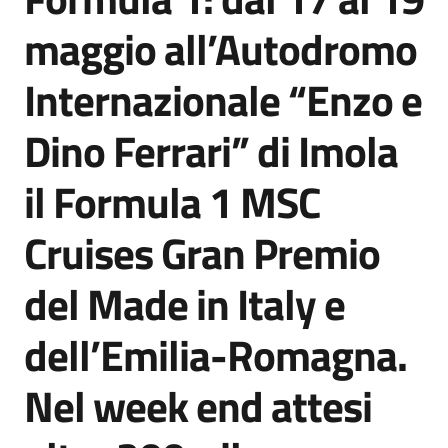
Agenzia
maggio all’Autodromo
di
informazione
Internazionale “Enzo e
e
comunicazione
Dino Ferrari” di Imola
il Formula 1 MSC
Seguici
su
Cruises Gran Premio
del Made in Italy e
dell’Emilia-Romagna.
Nel week end attesi