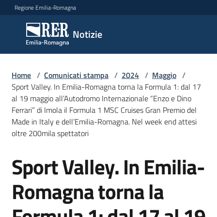
Vai al contenuto
Vai alla navigazione
Vai al footer
Regione Emilia-Romagna
Notizie
Notizie
Home
Comunicati
/
Comunicati stampa
/
2024
/
Maggio
/
Sport Valley. In Emilia-Romagna torna la Formula 1: dal 17
stampa
Menu selezionato
al 19 maggio all’Autodromo Internazionale “Enzo e Dino
Ferrari” di Imola il Formula 1 MSC Cruises Gran Premio del
Cerca
Made in Italy e dell’Emilia-Romagna. Nel week end attesi
un
oltre 200mila spettatori
comunicato
Sport Valley. In Emilia-
Salta al contenuto
Risorse
Romagna torna la
Formula 1: dal 17 al 19