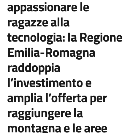
appassionare le
Agenzia
di
ragazze alla
informazione
e
tecnologia: la Regione
comunicazione
Emilia-Romagna
Seguici
raddoppia
su
l’investimento e
amplia l’offerta per
raggiungere la
montagna e le aree