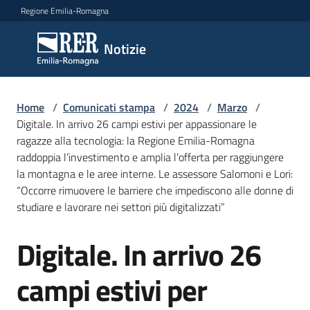
Vai al contenuto
Vai alla navigazione
Vai al footer
Regione Emilia-Romagna
Notizie
Notizie
Home
Comunicati
/
Comunicati stampa
/
2024
/
Marzo
/
Digitale. In arrivo 26 campi estivi per appassionare le
stampa
Menu selezionato
ragazze alla tecnologia: la Regione Emilia-Romagna
raddoppia l’investimento e amplia l’offerta per raggiungere
Cerca
la montagna e le aree interne. Le assessore Salomoni e Lori:
un
“Occorre rimuovere le barriere che impediscono alle donne di
comunicato
studiare e lavorare nei settori più digitalizzati”
Risorse
Digitale. In arrivo 26
Salta al contenuto
campi estivi per