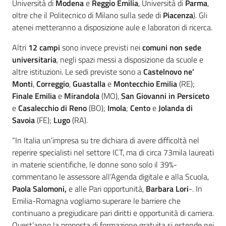
Università di
Modena
e
Reggio Emilia
, Università di
Parma
,
oltre che il Politecnico di Milano sulla sede di
Piacenza
). Gli
atenei metteranno a disposizione aule e laboratori di ricerca.
Altri
12 campi
sono invece previsti nei
comuni non sede
universitaria
, negli spazi messi a disposizione da scuole e
altre istituzioni. Le sedi previste sono a
Castelnovo ne'
Monti
,
Correggio
,
Guastalla
e
Montecchio Emilia
(RE);
Finale Emilia
e
Mirandola
(MO),
San Giovanni in Persiceto
e
Casalecchio di Reno
(BO);
Imola
;
Cento
e
Jolanda di
Savoia
(FE);
Lugo
(RA).
“In Italia un’impresa su tre dichiara di avere difficoltà nel
reperire specialisti nel settore ICT, ma di circa 73mila laureati
in materie scientifiche, le donne sono solo il 39%-
commentano le assessore all’Agenda digitale e alla Scuola,
Paola Salomoni,
e alle Pari opportunità,
Barbara Lori
-. In
Emilia-Romagna vogliamo superare le barriere che
continuano a pregiudicare pari diritti e opportunità di carriera.
Quest’anno la proposta di formazione gratuita si estende nei