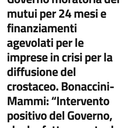
Agenzia
mutui per 24 mesi e
di
informazione
finanziamenti
e
comunicazione
agevolati per le
imprese in crisi per la
Seguici
su
diffusione del
crostaceo. Bonaccini-
Mammi: “Intervento
positivo del Governo,