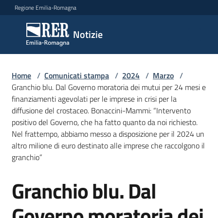
Vai al contenuto
Vai alla navigazione
Vai al footer
Regione Emilia-Romagna
Notizie
Notizie
Home
Comunicati
/
Comunicati stampa
/
2024
/
Marzo
/
Granchio blu. Dal Governo moratoria dei mutui per 24 mesi e
stampa
Menu selezionato
finanziamenti agevolati per le imprese in crisi per la
diffusione del crostaceo. Bonaccini-Mammi: “Intervento
Cerca
positivo del Governo, che ha fatto quanto da noi richiesto.
un
Nel frattempo, abbiamo messo a disposizione per il 2024 un
comunicato
altro milione di euro destinato alle imprese che raccolgono il
granchio”
Risorse
Granchio blu. Dal
Salta al contenuto
Governo moratoria dei