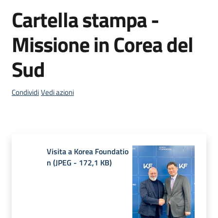
Agenzia
Cartella stampa -
Salta al contenuto
di
informazione
Missione in Corea del
e
comunicazione
Sud
Condividi
Vedi azioni
Seguici
su
Visita a Korea Foundatio
n
(
JPEG
-
172,1 KB
)