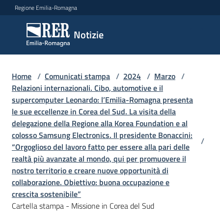
Vai al contenuto
Vai alla navigazione
Vai al footer
Regione Emilia-Romagna
Notizie
Notizie
Home
Comunicati
/
Comunicati stampa
/
2024
/
Marzo
/
Relazioni internazionali. Cibo, automotive e il
stampa
Menu selezionato
supercomputer Leonardo: l’Emilia-Romagna presenta
le sue eccellenze in Corea del Sud. La visita della
Cerca
delegazione della Regione alla Korea Foundation e al
un
colosso Samsung Electronics. Il presidente Bonaccini:
comunicato
/
“Orgoglioso del lavoro fatto per essere alla pari delle
realtà più avanzate al mondo, qui per promuovere il
Risorse
nostro territorio e creare nuove opportunità di
collaborazione. Obiettivo: buona occupazione e
crescita sostenibile”
Cartella stampa - Missione in Corea del Sud