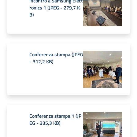
Incontro a Samsung Elect
ronics 1
(
JPEG
-
279,7 K
B
)
Conferenza stampa
(
JPEG
-
312,2 KB
)
Conferenza stampa 1
(
JP
EG
-
335,3 KB
)