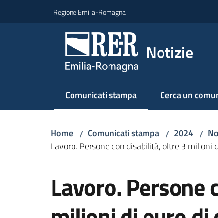
Vai al contenuto
Vai alla navigazione
Vai al footer
Regione Emilia-Romagna
Notizie
Comunicati stampa
Cerca un comun
Menu selezionato
Home
Comunicati stampa
2024
No
/
/
/
Lavoro. Persone con disabilità, oltre 3 milioni 
Salta al contenuto
Lavoro. Persone co
milioni di euro di 