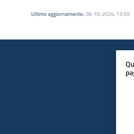
Ultimo aggiornamento
:
28-10-2024, 13:59
Qu
pa
Valut