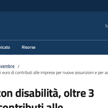
S
icato
Risorse
vembre
/
di euro di contributi alle imprese per nuove assunzioni e per a
n disabilità, oltre 3
contributi alle