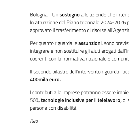
Contenuto
Bologna - Un
sostegno
alle aziende che inte
In attuazione del Piano triennale 2024-2026 per
approvato il trasferimento di risorse all’Agenzia
Per quanto riguarda le
assunzioni
, sono previs
integrare e non sostituire gli aiuti erogati dall
coerenti con la normativa nazionale e comunit
Il secondo pilastro dell’intervento riguarda l’acce
400mila euro.
I contributi alle imprese potranno essere impieg
50%
, tecnologie inclusive per
il
telelavoro,
o l
persona con disabilità.
Red