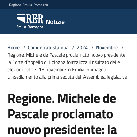
Vai al contenuto
Vai alla navigazione
Vai al footer
Regione Emilia-Romagna
Notizie
Notizie
Home
Comunicati
/
Comunicati stampa
/
2024
/
Novembre
/
Regione. Michele de Pascale proclamato nuovo presidente:
stampa
Menu selezionato
la Corte d’Appello di Bologna formalizza il risultato delle
elezioni del 17-18 novembre in Emilia-Romagna.
Cerca
L’insediamento alla prima seduta dell’Assemblea legislativa
un
comunicato
Regione. Michele de
Salta al contenuto
Risorse
Pascale proclamato
nuovo presidente: la