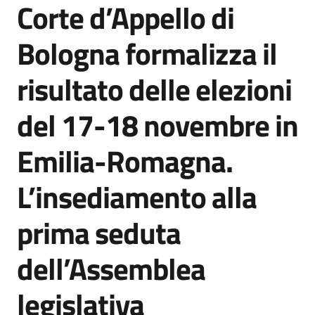
Corte d’Appello di
Agenzia
di
Bologna formalizza il
informazione
e
risultato delle elezioni
comunicazione
del 17-18 novembre in
Seguici
Emilia-Romagna.
su
L’insediamento alla
prima seduta
dell’Assemblea
legislativa