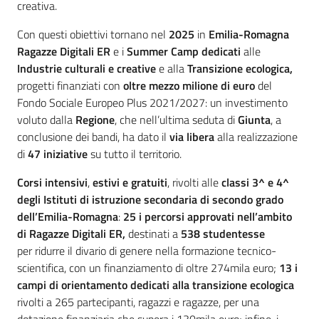
creativa.
Con questi obiettivi tornano nel
2025
in
Emilia-Romagna
Ragazze Digitali ER
e i
Summer Camp dedicati
alle
Industrie culturali e creative
e alla
Transizione ecologica,
progetti finanziati con
oltre mezzo milione di euro
del
Fondo Sociale Europeo Plus 2021/2027: un investimento
voluto dalla
Regione
, che nell’ultima seduta di
Giunta
, a
conclusione dei bandi, ha dato il
via libera
alla realizzazione
di
47 iniziative
su tutto il territorio.
Corsi intensivi
,
estivi e gratuiti
, rivolti alle
classi 3^ e 4^
degli Istituti di istruzione secondaria di secondo grado
dell’Emilia-Romagna
:
25 i percorsi approvati nell’ambito
di Ragazze Digitali ER,
destinati a
538 studentesse
per ridurre il divario di genere nella formazione tecnico-
scientifica, con un finanziamento di oltre 274mila euro;
13 i
campi di orientamento dedicati alla transizione ecologica
rivolti a 265 partecipanti, ragazzi e ragazze, per una