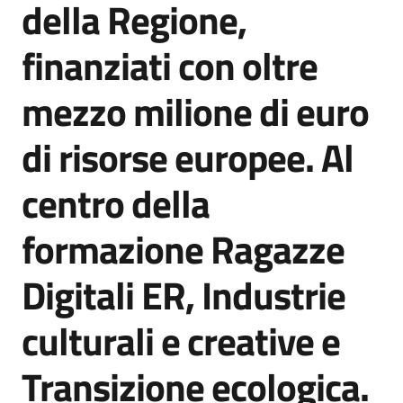
della Regione,
Agenzia
di
finanziati con oltre
informazione
e
mezzo milione di euro
comunicazione
di risorse europee. Al
Seguici
centro della
su
formazione Ragazze
Digitali ER, Industrie
culturali e creative e
Transizione ecologica.