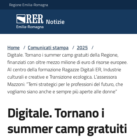
Vai al contenuto
Vai alla navigazione
Vai al footer
Regione Emilia-Romagna
Notizie
Notizie
Home
Comunicati
/
Comunicati stampa
/
2025
/
Digitale. Tornano i summer camp gratuiti della Regione,
stampa
Menu selezionato
finanziati con oltre mezzo milione di euro di risorse europee.
Al centro della formazione Ragazze Digitali ER, Industrie
Cerca
culturali e creative e Transizione ecologica. L’assessora
un
Mazzoni: “Temi strategici per le professioni del futuro, che
comunicato
vogliamo siano anche e sempre più aperte alle donne”
Risorse
Digitale. Tornano i
Salta al contenuto
summer camp gratuiti