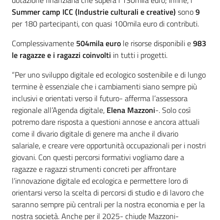
dotazione finanziaria che supera i 130mila euro; infine, i
Summer camp ICC (Industrie culturali e creative)
sono
9
per 180 partecipanti, con quasi 100mila euro di contributi.
Complessivamente
504mila euro
le risorse disponibili e
983
le ragazze e i ragazzi coinvolti
in tutti i progetti.
“Per uno sviluppo digitale ed ecologico sostenibile e di lungo
termine è essenziale che
i cambiamenti siano sempre più
inclusivi e orientati verso il futuro- afferma l’assessora
regionale all’Agenda digitale,
Elena Mazzoni
-. Solo così
potremo dare risposta a questioni annose e ancora attuali
come il divario digitale di genere ma anche il divario
salariale, e creare vere opportunità occupazionali per i nostri
giovani. Con questi percorsi formativi vogliamo dare a
ragazze e ragazzi strumenti concreti per affrontare
l’innovazione digitale ed ecologica e permettere loro di
orientarsi verso la scelta di percorsi di studio e di lavoro che
saranno sempre più centrali per la nostra economia e per la
nostra società. Anche per il 2025- chiude Mazzoni-