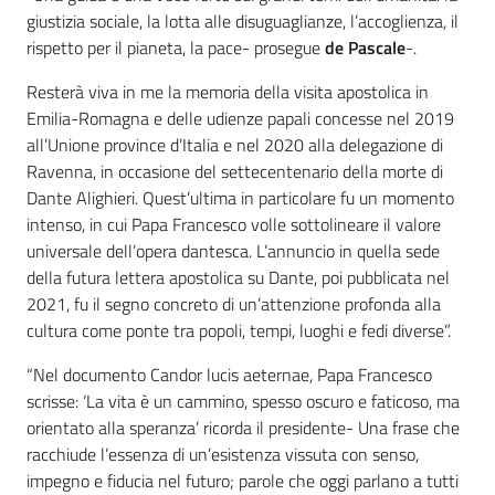
giustizia sociale, la lotta alle disuguaglianze, l’accoglienza, il
rispetto per il pianeta, la pace- prosegue
de Pascale
-.
Resterà viva in me la memoria della visita apostolica in
Emilia-Romagna e delle udienze papali concesse nel 2019
all’Unione province d’Italia e nel 2020 alla delegazione di
Ravenna, in occasione del settecentenario della morte di
Dante Alighieri. Quest’ultima in particolare fu un momento
intenso, in cui Papa Francesco volle sottolineare il valore
universale dell’opera dantesca. L’annuncio in quella sede
della futura lettera apostolica su Dante, poi pubblicata nel
2021, fu il segno concreto di un’attenzione profonda alla
cultura come ponte tra popoli, tempi, luoghi e fedi diverse”.
“Nel documento Candor lucis aeternae, Papa Francesco
scrisse: ‘La vita è un cammino, spesso oscuro e faticoso, ma
orientato alla speranza’ ricorda il presidente- Una frase che
racchiude l’essenza di un’esistenza vissuta con senso,
impegno e fiducia nel futuro; parole che oggi parlano a tutti