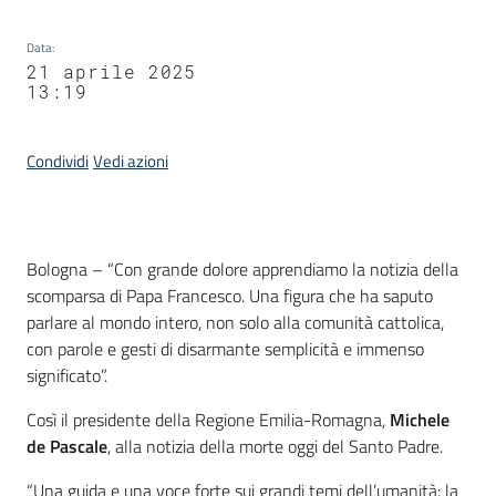
Data
:
21 aprile 2025
13:19
Condividi
Vedi azioni
Contenuto
Bologna – “Con grande dolore apprendiamo la notizia della
scomparsa di Papa Francesco. Una figura che ha saputo
parlare al mondo intero, non solo alla comunità cattolica,
con parole e gesti di disarmante semplicità e immenso
significato”.
Così il presidente della Regione Emilia-Romagna,
Michele
de Pascale
, alla notizia della morte oggi del Santo Padre.
“Una guida e una voce forte sui grandi temi dell’umanità: la