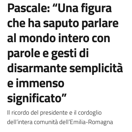
Pascale: “Una figura
Agenzia
di
che ha saputo parlare
informazione
e
al mondo intero con
comunicazione
parole e gesti di
Seguici
disarmante semplicità
su
e immenso
significato”
Il ricordo del presidente e il cordoglio 
dell’intera comunità dell’Emilia-Romagna