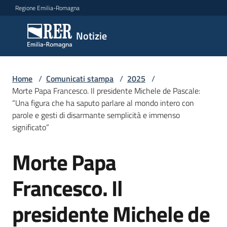
Vai al contenuto
Vai alla navigazione
Vai al footer
Regione Emilia-Romagna
Notizie
Notizie
Home
Comunicati
/
Comunicati stampa
/
2025
/
Morte Papa Francesco. Il presidente Michele de Pascale:
stampa
Menu selezionato
“Una figura che ha saputo parlare al mondo intero con
parole e gesti di disarmante semplicità e immenso
Cerca
significato”
un
comunicato
Morte Papa
Salta al contenuto
Risorse
Francesco. Il
presidente Michele de