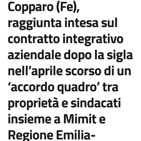
Copparo (Fe),
Agenzia
di
raggiunta intesa sul
informazione
e
contratto integrativo
comunicazione
aziendale dopo la sigla
Seguici
nell’aprile scorso di un
su
‘accordo quadro’ tra
proprietà e sindacati
insieme a Mimit e
Regione Emilia-