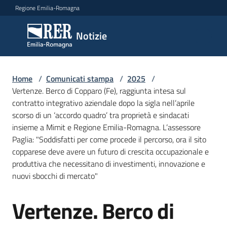
Vai al contenuto
Vai alla navigazione
Vai al footer
Regione Emilia-Romagna
Notizie
Notizie
Home
Comunicati
/
Comunicati stampa
/
2025
/
Vertenze. Berco di Copparo (Fe), raggiunta intesa sul
stampa
Menu selezionato
contratto integrativo aziendale dopo la sigla nell’aprile
scorso di un ‘accordo quadro’ tra proprietà e sindacati
Cerca
insieme a Mimit e Regione Emilia-Romagna. L’assessore
un
Paglia: "Soddisfatti per come procede il percorso, ora il sito
comunicato
copparese deve avere un futuro di crescita occupazionale e
produttiva che necessitano di investimenti, innovazione e
Risorse
nuovi sbocchi di mercato"
Vertenze. Berco di
Salta al contenuto