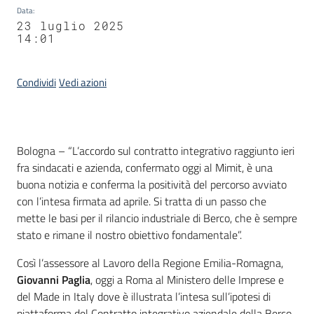
Data
:
23 luglio 2025
14:01
Condividi
Vedi azioni
Contenuto
Bologna – “L’accordo sul contratto integrativo raggiunto ieri
fra sindacati e azienda, confermato oggi al Mimit, è una
buona notizia e conferma la positività del percorso avviato
con l’intesa firmata ad aprile. Si tratta di un passo che
mette le basi per il rilancio industriale di Berco, che è sempre
stato e rimane il nostro obiettivo fondamentale”.
Così l’assessore al Lavoro della Regione Emilia-Romagna,
Giovanni Paglia
, oggi a Roma al Ministero delle Imprese e
del Made in Italy dove è illustrata l’intesa sull’ipotesi di
piattaforma del Contratto integrativo aziendale della Berco