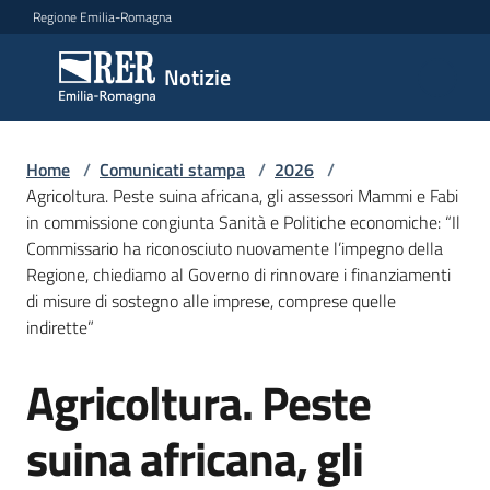
Vai al contenuto
Vai alla navigazione
Vai al footer
Regione Emilia-Romagna
Notizie
Notizie
Home
Comunicati
/
Comunicati stampa
/
2026
/
Agricoltura. Peste suina africana, gli assessori Mammi e Fabi
stampa
Menu selezionato
in commissione congiunta Sanità e Politiche economiche: “Il
Commissario ha riconosciuto nuovamente l’impegno della
Cerca
Regione, chiediamo al Governo di rinnovare i finanziamenti
un
di misure di sostegno alle imprese, comprese quelle
comunicato
indirette”
Risorse
Agricoltura. Peste
Salta al contenuto
suina africana, gli