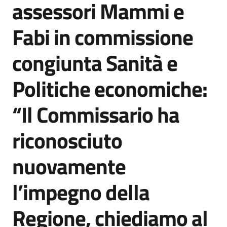
assessori Mammi e
Agenzia
di
Fabi in commissione
informazione
e
congiunta Sanità e
comunicazione
Politiche economiche:
Seguici
“Il Commissario ha
su
riconosciuto
nuovamente
l’impegno della
Regione, chiediamo al