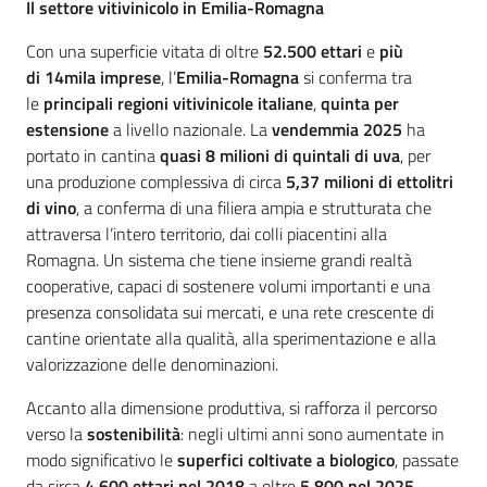
Il settore vitivinicolo in Emilia-Romagna
Con una superficie vitata di oltre
52.500 ettari
e
più
di
14mila imprese
, l’
Emilia-Romagna
si conferma tra
le
principali regioni vitivinicole italiane
,
quinta per
estensione
a livello nazionale. La
vendemmia 2025
ha
portato in cantina
quasi 8 milioni di quintali di uva
, per
una produzione complessiva di circa
5,37 milioni di ettolitri
di vino
, a conferma di una filiera ampia e strutturata che
attraversa l’intero territorio, dai colli piacentini alla
Romagna. Un sistema che tiene insieme grandi realtà
cooperative, capaci di sostenere volumi importanti e una
presenza consolidata sui mercati, e una rete crescente di
cantine orientate alla qualità, alla sperimentazione e alla
valorizzazione delle denominazioni.
Accanto alla dimensione produttiva, si rafforza il percorso
verso la
sostenibilità
: negli ultimi anni sono aumentate in
modo significativo le
superfici coltivate a biologico
, passate
da circa
4.600 ettari nel 2018
a oltre
5.800 nel 2025