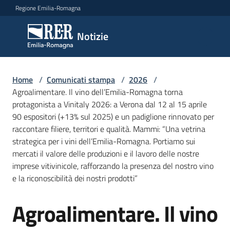
Vai al contenuto
Vai alla navigazione
Vai al footer
Regione Emilia-Romagna
Notizie
Notizie
Home
Comunicati
/
Comunicati stampa
/
2026
/
Agroalimentare. Il vino dell’Emilia-Romagna torna
stampa
Menu selezionato
protagonista a Vinitaly 2026: a Verona dal 12 al 15 aprile
90 espositori (+13% sul 2025) e un padiglione rinnovato per
Cerca
raccontare filiere, territori e qualità. Mammi: “Una vetrina
un
strategica per i vini dell’Emilia-Romagna. Portiamo sui
comunicato
mercati il valore delle produzioni e il lavoro delle nostre
imprese vitivinicole, rafforzando la presenza del nostro vino
Risorse
e la riconoscibilità dei nostri prodotti”
Agroalimentare. Il vino
Salta al contenuto