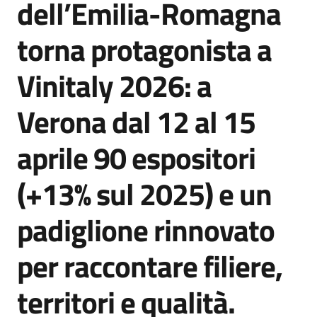
dell’Emilia-Romagna
Agenzia
di
torna protagonista a
informazione
e
Vinitaly 2026: a
comunicazione
Verona dal 12 al 15
Seguici
aprile 90 espositori
su
(+13% sul 2025) e un
padiglione rinnovato
per raccontare filiere,
territori e qualità.