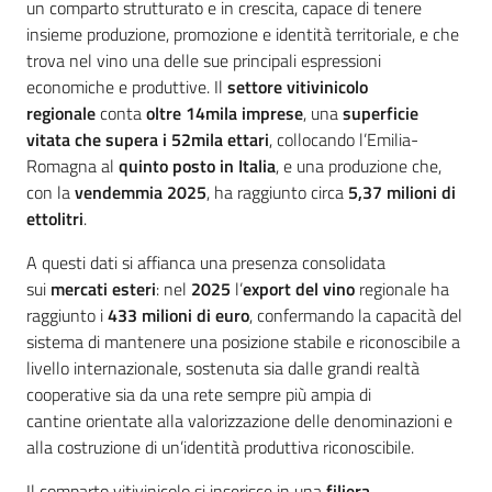
un comparto strutturato e in crescita, capace di tenere
insieme produzione, promozione e identità territoriale, e che
trova nel vino una delle sue principali espressioni
economiche e produttive. Il
settore vitivinicolo
regionale
conta
oltre 14mila imprese
, una
superficie
vitata che supera i 52mila ettari
, collocando l’Emilia-
Romagna al
quinto posto in Italia
, e una produzione che,
con la
vendemmia 2025
, ha raggiunto circa
5,37 milioni di
ettolitri
.
A questi dati si affianca una presenza consolidata
sui
mercati esteri
: nel
2025
l’
export del vino
regionale ha
raggiunto i
433 milioni di euro
, confermando la capacità del
sistema di mantenere una posizione stabile e riconoscibile a
livello internazionale, sostenuta sia dalle grandi realtà
cooperative sia da una rete sempre più ampia di
cantine orientate alla valorizzazione delle denominazioni e
alla costruzione di un’identità produttiva riconoscibile.
Il comparto vitivinicolo si inserisce in una
filiera