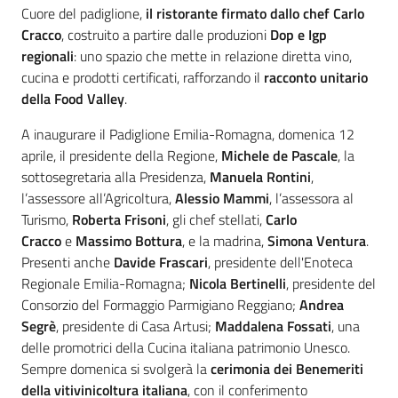
Cuore del padiglione,
il ristorante firmato dallo chef Carlo
Cracco
, costruito a partire dalle produzioni
Dop e Igp
regionali
: uno spazio che mette in relazione diretta vino,
cucina e prodotti certificati, rafforzando il
racconto unitario
della Food Valley
.
A inaugurare il Padiglione Emilia-Romagna, domenica 12
aprile, il presidente della Regione,
Michele de Pascale
, la
sottosegretaria alla Presidenza,
Manuela Rontini
,
l’assessore all’Agricoltura,
Alessio Mammi
, l’assessora al
Turismo,
Roberta Frisoni
, gli chef stellati,
Carlo
Cracco
e
Massimo Bottura
, e la madrina,
Simona Ventura
.
Presenti anche
Davide Frascari
, presidente dell'Enoteca
Regionale Emilia-Romagna;
Nicola Bertinelli
, presidente del
Consorzio del Formaggio Parmigiano Reggiano;
Andrea
Segrè
, presidente di Casa Artusi;
Maddalena Fossati
, una
delle promotrici della Cucina italiana patrimonio Unesco.
Sempre domenica si svolgerà
la
cerimonia dei Benemeriti
della vitivinicoltura italiana
, con il conferimento