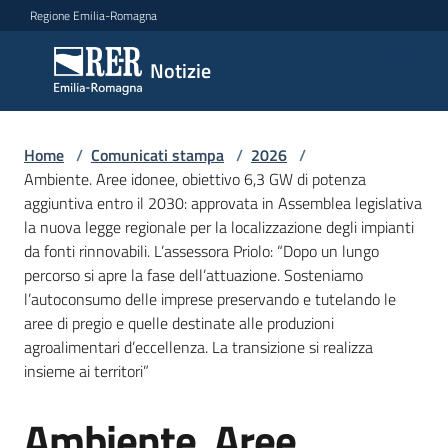
Vai al contenuto
Vai alla navigazione
Vai al footer
Regione Emilia-Romagna
Notizie
Notizie
Home
Comunicati
/
Comunicati stampa
/
2026
/
Ambiente. Aree idonee, obiettivo 6,3 GW di potenza
stampa
Menu selezionato
aggiuntiva entro il 2030: approvata in Assemblea legislativa
la nuova legge regionale per la localizzazione degli impianti
Cerca
da fonti rinnovabili. L’assessora Priolo: “Dopo un lungo
un
percorso si apre la fase dell’attuazione. Sosteniamo
comunicato
l’autoconsumo delle imprese preservando e tutelando le
aree di pregio e quelle destinate alle produzioni
Risorse
agroalimentari d’eccellenza. La transizione si realizza
insieme ai territori”
Ambiente. Aree
Salta al contenuto