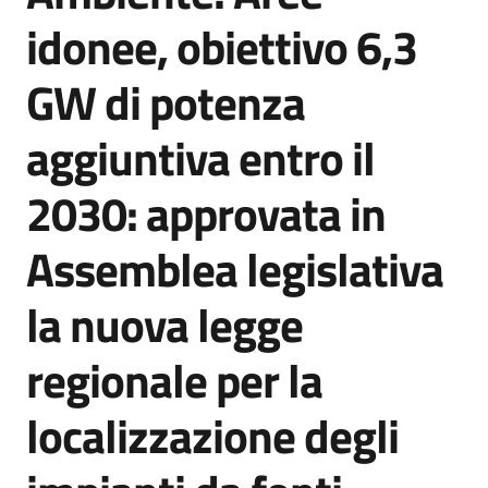
Agenzia
idonee, obiettivo 6,3
di
informazione
GW di potenza
e
comunicazione
aggiuntiva entro il
2030: approvata in
Seguici
su
Assemblea legislativa
la nuova legge
regionale per la
localizzazione degli