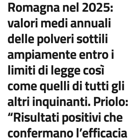
Romagna nel 2025:
Agenzia
di
valori medi annuali
informazione
e
delle polveri sottili
comunicazione
ampiamente entro i
Seguici
limiti di legge così
su
come quelli di tutti gli
altri inquinanti. Priolo:
“Risultati positivi che
confermano l’efficacia