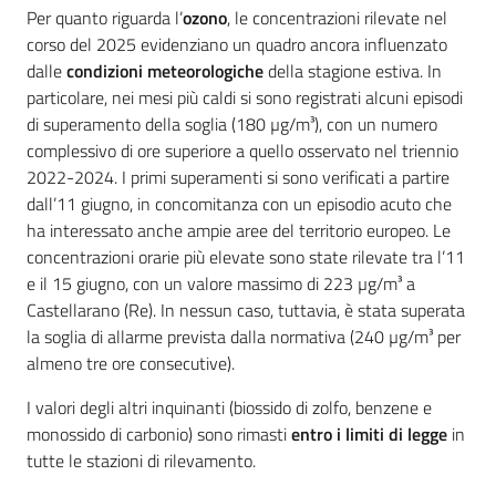
Per quanto riguarda l’
ozono
, le concentrazioni rilevate nel
corso del 2025 evidenziano un quadro ancora influenzato
dalle
condizioni meteorologiche
della stagione estiva. In
particolare, nei mesi più caldi si sono registrati alcuni episodi
di superamento della soglia (180 µg/m³), con un numero
complessivo di ore superiore a quello osservato nel triennio
2022-2024. I primi superamenti si sono verificati a partire
dall’11 giugno, in concomitanza con un episodio acuto che
ha interessato anche ampie aree del territorio europeo. Le
concentrazioni orarie più elevate sono state rilevate tra l’11
e il 15 giugno, con un valore massimo di 223 µg/m³ a
Castellarano (Re). In nessun caso, tuttavia, è stata superata
la soglia di allarme prevista dalla normativa (240 µg/m³ per
almeno tre ore consecutive).
I valori degli altri inquinanti (biossido di zolfo, benzene e
monossido di carbonio) sono rimasti
entro i limiti di legge
in
tutte le stazioni di rilevamento.