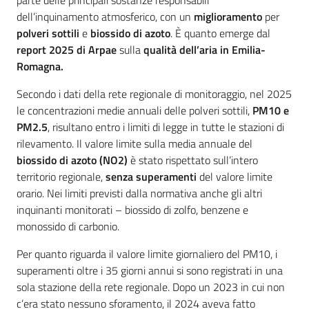
parte delle principali sostanze responsabili
dell’inquinamento atmosferico, con un
miglioramento
per
polveri sottili
e
biossido di azoto
. È quanto emerge dal
report 2025 di Arpae
sulla
qualità dell’aria in Emilia-
Romagna.
Secondo i dati della rete regionale di monitoraggio, nel 2025
le concentrazioni medie annuali delle polveri sottili,
PM10 e
PM2.5
, risultano entro i limiti di legge in tutte le stazioni di
rilevamento. Il valore limite sulla media annuale del
biossido di azoto (NO2)
è stato rispettato sull’intero
territorio regionale,
senza superamenti
del valore limite
orario. Nei limiti previsti dalla normativa anche gli altri
inquinanti monitorati – biossido di zolfo, benzene e
monossido di carbonio.
Per quanto riguarda il valore limite giornaliero del PM10, i
superamenti oltre i 35 giorni annui si sono registrati in una
sola stazione della rete regionale. Dopo un 2023 in cui non
c’era stato nessuno sforamento, il 2024 aveva fatto