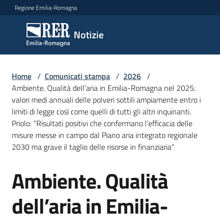
Vai al contenuto
Vai alla navigazione
Vai al footer
Regione Emilia-Romagna
Notizie
Notizie
Home
Comunicati
/
Comunicati stampa
/
2026
/
Ambiente. Qualità dell’aria in Emilia-Romagna nel 2025:
stampa
Menu selezionato
valori medi annuali delle polveri sottili ampiamente entro i
limiti di legge così come quelli di tutti gli altri inquinanti.
Cerca
Priolo: “Risultati positivi che confermano l’efficacia delle
un
misure messe in campo dal Piano aria integrato regionale
comunicato
2030 ma grave il taglio delle risorse in finanziaria”
Risorse
Ambiente. Qualità
Salta al contenuto
dell’aria in Emilia-