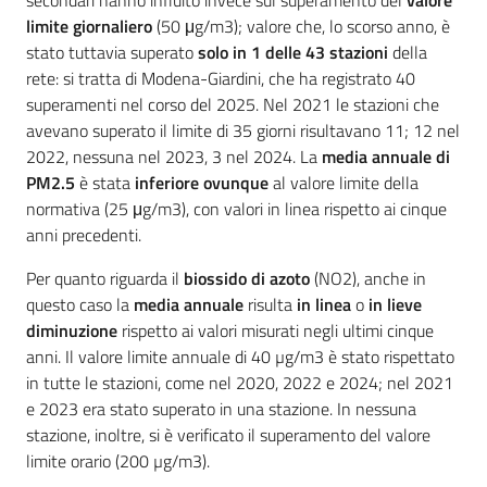
secondari hanno influito invece sul superamento del
valore
limite giornaliero
(50 μg/m3); valore che, lo scorso anno, è
stato tuttavia superato
solo in 1 delle 43 stazioni
della
rete: si tratta di Modena-Giardini, che ha registrato 40
superamenti nel corso del 2025. Nel 2021 le stazioni che
avevano superato il limite di 35 giorni risultavano 11; 12 nel
2022, nessuna nel 2023, 3 nel 2024. La
media annuale di
PM2.5
è stata
inferiore ovunque
al valore limite della
normativa (25 μg/m3), con valori in linea rispetto ai cinque
anni precedenti.
Per quanto riguarda il
biossido di azoto
(NO2), anche in
questo caso la
media annuale
risulta
in linea
o
in lieve
diminuzione
rispetto ai valori misurati negli ultimi cinque
anni. Il valore limite annuale di 40 µg/m3 è stato rispettato
in tutte le stazioni, come nel 2020, 2022 e 2024; nel 2021
e 2023 era stato superato in una stazione. In nessuna
stazione, inoltre, si è verificato il superamento del valore
limite orario (200 µg/m3).