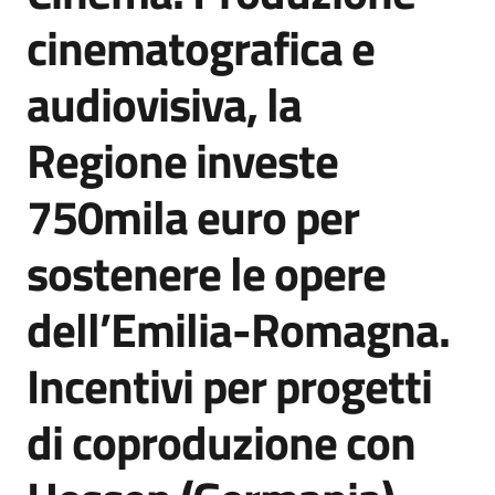
Agenzia
cinematografica e
di
informazione
audiovisiva, la
e
comunicazione
Regione investe
750mila euro per
Seguici
su
sostenere le opere
dell’Emilia-Romagna.
Incentivi per progetti
di coproduzione con