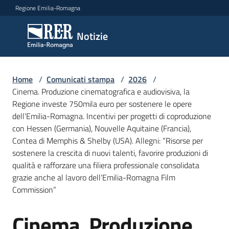
Vai al contenuto
Vai alla navigazione
Vai al footer
Regione Emilia-Romagna
Notizie
Notizie
Home
Comunicati
/
Comunicati stampa
/
2026
/
Cinema. Produzione cinematografica e audiovisiva, la
stampa
Menu selezionato
Regione investe 750mila euro per sostenere le opere
dell’Emilia-Romagna. Incentivi per progetti di coproduzione
Cerca
con Hessen (Germania), Nouvelle Aquitaine (Francia),
un
Contea di Memphis & Shelby (USA). Allegni: “Risorse per
comunicato
sostenere la crescita di nuovi talenti, favorire produzioni di
qualità e rafforzare una filiera professionale consolidata
Risorse
grazie anche al lavoro dell’Emilia-Romagna Film
Commission”
Cinema. Produzione
Salta al contenuto