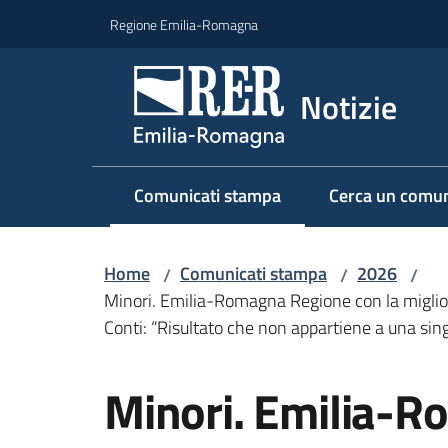
Vai al contenuto
Vai alla navigazione
Vai al footer
Regione Emilia-Romagna
Notizie
Comunicati stampa
Cerca un comun
Menu selezionato
Home
Comunicati stampa
2026
/
/
/
Minori. Emilia-Romagna Regione con la migliore
Conti: “Risultato che non appartiene a una sing
Salta al contenuto
Minori. Emilia-