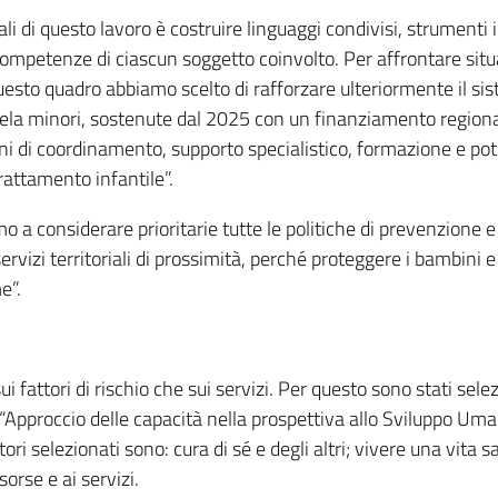
li di questo lavoro è costruire linguaggi condivisi, strument
le competenze di ciascun soggetto coinvolto. Per affrontare sit
sto quadro abbiamo scelto di rafforzare ulteriormente il sist
utela minori, sostenute dal 2025 con un finanziamento regiona
 di coordinamento, supporto specialistico, formazione e pot
rattamento infantile”.
o a considerare prioritarie tutte le politiche di prevenzione e 
servizi territoriali di prossimità, perché proteggere i bambi
e”.
ui fattori di rischio che sui servizi. Per questo sono stati sele
’“Approccio delle capacità nella prospettiva allo Sviluppo Um
tori selezionati sono: cura di sé e degli altri; vivere una vita 
orse e ai servizi.