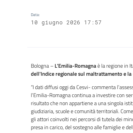
Data
:
10 giugno 2026 17:57
Contenuto
Bologna –
L’Emilia-Romagna
è la regione in I
dell'Indice regionale sul maltrattamento e la c
“I dati diffusi oggi da Cesvi- commenta l’assess
l’Emilia-Romagna continua a investire con seri
risultato che non appartiene a una singola istitu
giudiziaria, scuole e comunità territoriali. Co
gli attori coinvolti nei percorsi di tutela dei mi
presa in carico, del sostegno alle famiglie e d