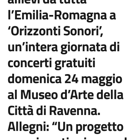
Agenzia
l’Emilia-Romagna a
di
informazione
‘Orizzonti Sonori’,
e
comunicazione
un’intera giornata di
concerti gratuiti
Seguici
su
domenica 24 maggio
al Museo d’Arte della
Città di Ravenna.
Allegni: “Un progetto