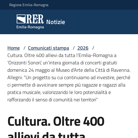
Vai al contenuto
Vai alla navigazione
Vai al footer
Regione Emilia-Romagna
Notizie
Notizie
Home
Comunicati
/
Comunicati stampa
/
2026
/
Cultura. Oltre 400 allievi da tutta l’Emilia-Romagna a
stampa
Menu selezionato
‘Orizzonti Sonori’, un’intera giornata di concerti gratuiti
domenica 24 maggio al Museo d’Arte della Città di Ravenna.
Cerca
Allegni: “Un progetto su cui continuiamo ad investire, perché
un
ci permette di avvicinare sempre più ragazze e ragazzi alla
comunicato
pratica musicale, valorizzando le loro potenzialità e
rafforzando il senso di comunità nei territori”
Risorse
Cultura. Oltre 400
Salta al contenuto
allievi da tutta