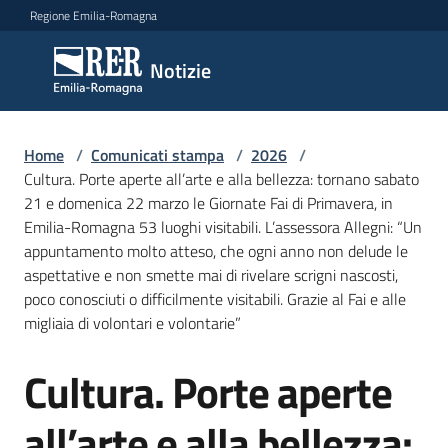
Vai al contenuto
Vai alla navigazione
Vai al footer
Regione Emilia-Romagna
Notizie
Notizie
Home
Comunicati
/
Comunicati stampa
/
2026
/
Cultura. Porte aperte all’arte e alla bellezza: tornano sabato
stampa
Menu selezionato
21 e domenica 22 marzo le Giornate Fai di Primavera, in
Emilia-Romagna 53 luoghi visitabili. L’assessora Allegni: “Un
Cerca
appuntamento molto atteso, che ogni anno non delude le
un
aspettative e non smette mai di rivelare scrigni nascosti,
comunicato
poco conosciuti o difficilmente visitabili. Grazie al Fai e alle
migliaia di volontari e volontarie”
Risorse
Cultura. Porte aperte
Salta al contenuto
all’arte e alla bellezza: