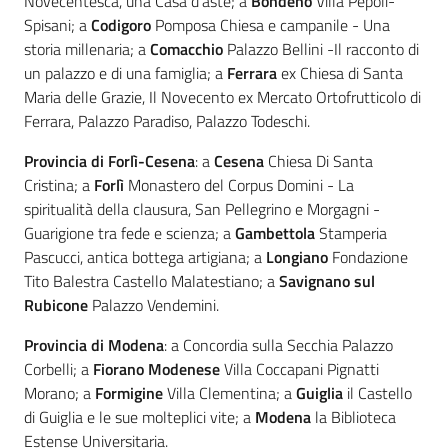
Novecentesca, una Casa d'aste; a
Bondeno
Villa Pepoli-
Spisani; a
Codigoro
Pomposa
Chiesa e campanile - Una
storia millenaria; a
Comacchio
Palazzo Bellini -Il racconto di
un palazzo e di una famiglia; a
Ferrara
ex Chiesa di Santa
Maria delle Grazie, Il Novecento ex Mercato Ortofrutticolo di
Ferrara, Palazzo Paradiso, Palazzo Todeschi.
Provincia di Forlì-Cesena
: a
Cesena
Chiesa Di Santa
Cristina; a
Forlì
Monastero del Corpus Domini - La
spiritualità della clausura, San Pellegrino e Morgagni -
Guarigione tra fede e scienza; a
Gambettola
Stamperia
Pascucci, antica bottega artigiana; a
Longiano
Fondazione
Tito Balestra Castello Malatestiano; a
Savignano sul
Rubicone
Palazzo Vendemini.
Provincia di Modena
: a Concordia sulla Secchia Palazzo
Corbelli; a
Fiorano Modenese
Villa Coccapani Pignatti
Morano; a
Formigine
Villa Clementina; a
Guiglia
il Castello
di Guiglia e le sue molteplici vite; a
Modena
la Biblioteca
Estense Universitaria.