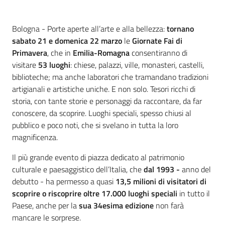
Contenuto
Bologna - Porte aperte all’arte e alla bellezza:
tornano
sabato 21 e domenica 22 marzo
le
Giornate Fai di
Primavera
, che in
Emilia-Romagna
consentiranno di
visitare
53 luoghi
: chiese, palazzi, ville, monasteri, castelli,
biblioteche; ma anche laboratori che tramandano tradizioni
artigianali e artistiche uniche. E non solo. Tesori ricchi di
storia, con tante storie e personaggi da raccontare, da far
conoscere, da scoprire. Luoghi speciali, spesso chiusi al
pubblico e poco noti, che si svelano in tutta la loro
magnificenza.
Il più grande evento di piazza dedicato al patrimonio
culturale e paesaggistico dell’Italia, che
dal 1993 -
anno del
debutto - ha permesso a quasi
13,5 milioni di visitatori di
scoprire o riscoprire oltre 17.000 luoghi speciali
in tutto il
Paese, anche per la
sua 34esima edizione
non farà
mancare le sorprese.