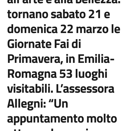
Agenzia
tornano sabato 21 e
di
informazione
domenica 22 marzo le
e
comunicazione
Giornate Fai di
Primavera, in Emilia-
Seguici
su
Romagna 53 luoghi
visitabili. L’assessora
Allegni: “Un
appuntamento molto