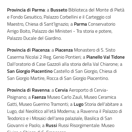
Provincia di Parma
: a
Busseto
Biblioteca del Monte di Pietà
e Fondo Gesuitico, Palazzo Corbellini e il Carteggio col
Maestro, Chiesa di Sant’Ignazio; a
Parma
Conservatorio
Arrigo Boito, Palazzo dei Ministeri - Tra storia e potere,
Palazzo Ducale del Giardino.
Provincia di Piacenza
: a
Piacenza
Monastero di S. Sisto
Caserma Nicolai 2 Reg. Genio Pontieri; a
Pianello Val Tidone
Dall'oratorio di Case Gazzoli alla storia della Val Chiarone; a
San Giorgio Piacentino
Castello di San Giorgio, Chiesa di
San Giorgio Martire, Rocca di San Giorgio Piacentino.
Provincia di Ravenna
: a
Cervia
Aeroporto di Cervia-
Pisignano; a
Faenza
Museo Carlo Zauli, Museo Ceramica
Gatti, Museo Guerrino Tramonti; a
Lugo
Storia dell'abitare a
Lugo, dal Neolitico all'età Moderna; a Ravenna il Palazzo di
Teodorico e i Mosaici dell'area palaziale, Basilica di San
Giovanni e Paolo; a
Russi
Russi Risorgimentale: Museo