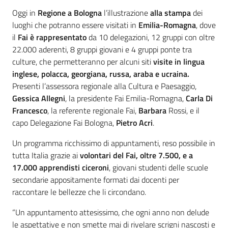
Oggi in
Regione a Bologna
l’illustrazione
alla stampa
dei
luoghi che potranno essere visitati in
Emilia-Romagna
, dove
il
Fai è rappresentato
da 10 delegazioni, 12 gruppi con oltre
22.000 aderenti, 8 gruppi giovani e 4 gruppi ponte tra
culture, che permetteranno per alcuni siti
visite in lingua
inglese, polacca, georgiana, russa, araba e ucraina.
Presenti l’assessora regionale alla Cultura e Paesaggio,
Gessica Allegni
, la presidente Fai Emilia-Romagna,
Carla Di
Francesco
, la referente regionale Fai,
Barbara
Rossi, e il
capo Delegazione Fai Bologna,
Pietro Acri
.
Un programma ricchissimo di appuntamenti, reso possibile in
tutta Italia grazie ai
volontari del Fai, oltre 7.500, e a
17.000 apprendisti ciceroni
, giovani studenti delle scuole
secondarie appositamente formati dai docenti per
raccontare le bellezze che li circondano.
“Un appuntamento attesissimo, che ogni anno non delude
le aspettative e non smette mai di rivelare scrigni nascosti e