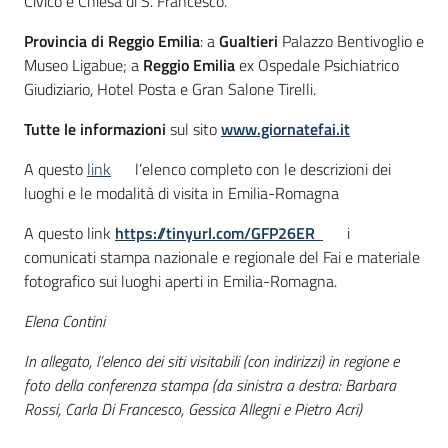
Civico e Chiesa di S. Francesco.
Provincia di Reggio Emilia
: a
Gualtieri
Palazzo Bentivoglio e
Museo Ligabue; a
Reggio Emilia
ex Ospedale Psichiatrico
Giudiziario, Hotel Posta e Gran Salone Tirelli.
Tutte le informazioni
sul sito
www.giornatefai.it
A questo
link
l’elenco completo con le descrizioni dei
luoghi e le modalità di visita in Emilia-Romagna
A questo link
https://tinyurl.com/GFP26ER
i
comunicati stampa nazionale e regionale del Fai e materiale
fotografico sui luoghi aperti in Emilia-Romagna.
Elena Contini
In allegato, l’elenco dei siti visitabili (con indirizzi) in regione e
foto della conferenza stampa (da sinistra a destra: Barbara
Rossi, Carla Di Francesco, Gessica Allegni e Pietro Acri)