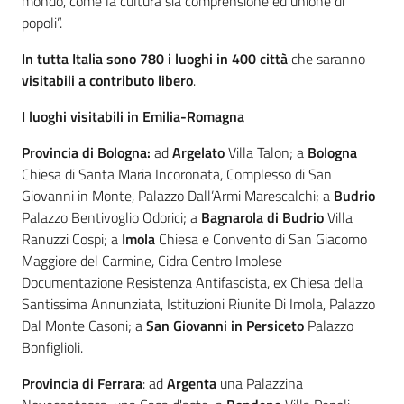
mondo, come la cultura sia comprensione ed unione di
popoli”.
In tutta Italia sono 780 i luoghi in 400 città
che
saranno
visitabili a contributo libero
.
I luoghi visitabili in Emilia-Romagna
Provincia di Bologna:
ad
Argelato
Villa Talon; a
Bologna
Chiesa di Santa Maria Incoronata, Complesso di San
Giovanni in Monte, Palazzo Dall’Armi Marescalchi; a
Budrio
Palazzo Bentivoglio Odorici; a
Bagnarola di Budrio
Villa
Ranuzzi Cospi; a
Imola
Chiesa e Convento di San Giacomo
Maggiore del Carmine, Cidra Centro Imolese
Documentazione Resistenza Antifascista, ex Chiesa della
Santissima Annunziata, Istituzioni Riunite Di Imola, Palazzo
Dal Monte Casoni; a
San Giovanni in Persiceto
Palazzo
Bonfiglioli.
Provincia di Ferrara
: ad
Argenta
una Palazzina