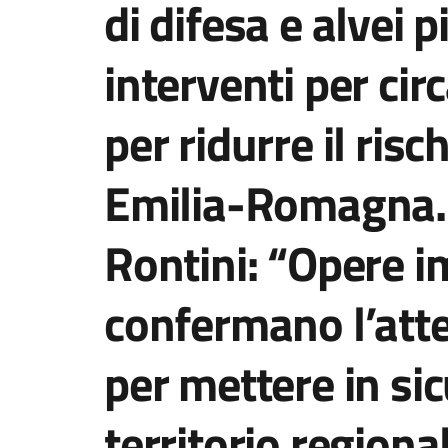
di difesa e alvei p
interventi per cir
per ridurre il risc
Emilia-Romagna. 
Rontini: “Opere i
confermano l’att
per mettere in sic
territorio regiona