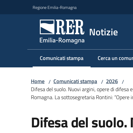
Vai al contenuto
Vai alla navigazione
Vai al footer
Regione Emilia-Romagna
Notizie
Comunicati stampa
Cerca un comun
Menu selezionato
Home
Comunicati stampa
2026
/
/
/
Difesa del suolo. Nuovi argini, opere di difesa e 
Romagna. La sottosegretaria Rontini: “Opere im
Salta al contenuto
Difesa del suolo. 