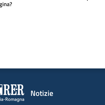
gina?
a da 1 a 5 stelle
Notizie