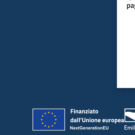
pa
Valut