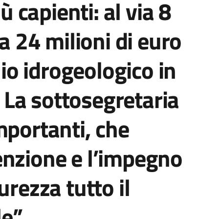
iù capienti: al via 8
ca 24 milioni di euro
hio idrogeologico in
La sottosegretaria
mportanti, che
enzione e l’impegno
urezza tutto il
le”