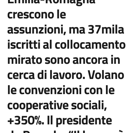
Agenzia
crescono le
di
informazione
assunzioni, ma 37mila
e
comunicazione
iscritti al collocamento
mirato sono ancora in
Seguici
su
cerca di lavoro. Volano
le convenzioni con le
cooperative sociali,
+350%. Il presidente