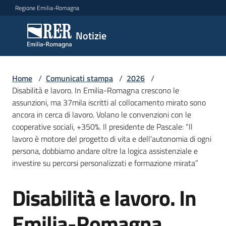
Vai al contenuto
Vai alla navigazione
Vai al footer
Regione Emilia-Romagna
Notizie
Notizie
Home
Comunicati
/
Comunicati stampa
/
2026
/
Disabilità e lavoro. In Emilia-Romagna crescono le
stampa
Menu selezionato
assunzioni, ma 37mila iscritti al collocamento mirato sono
ancora in cerca di lavoro. Volano le convenzioni con le
Cerca
cooperative sociali, +350%. Il presidente de Pascale: “Il
un
lavoro è motore del progetto di vita e dell'autonomia di ogni
comunicato
persona, dobbiamo andare oltre la logica assistenziale e
investire su percorsi personalizzati e formazione mirata”
Risorse
Disabilità e lavoro. In
Salta al contenuto
Emilia-Romagna