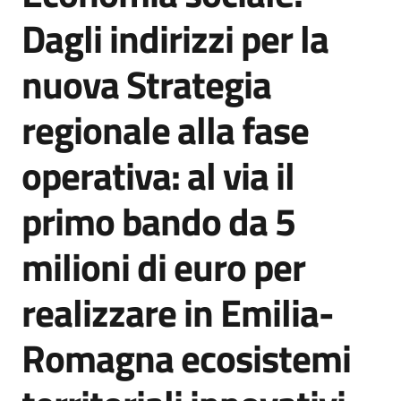
Agenzia
Dagli indirizzi per la
di
informazione
nuova Strategia
e
comunicazione
regionale alla fase
operativa: al via il
Seguici
su
primo bando da 5
milioni di euro per
realizzare in Emilia-
Romagna ecosistemi