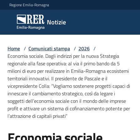
Vai al contenuto
Vai alla navigazione
Vai al footer
Regione Emilia-Romagna
Notizie
Notizie
Home
Comunicati
/
Comunicati stampa
/
2026
/
Economia sociale. Dagli indirizzi per la nuova Strategia
stampa
Menu selezionato
regionale alla fase operativa: al via il primo bando da 5
milioni di euro per realizzare in Emilia-Romagna ecosistemi
Cerca
territoriali innovativi. Il presidente de Pascale e il
un
vicepresidente Colla: “Vogliamo sostenere progetti capaci di
comunicato
innescare il cambiamento strategico, così da legare i
soggetti dell’economia sociale con il mondo delle imprese
Risorse
profit e attivare un sistema di cofinanziamento potente per
l’attrazione di capitali privati”
Economia sociale.
Salta al contenuto