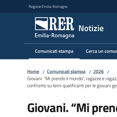
Vai al contenuto
Vai alla navigazione
Vai al footer
Regione Emilia-Romagna
Notizie
Comunicati stampa
Cerca un comun
Menu selezionato
Home
Comunicati stampa
2026
/
/
/
Giovani. “Mi prendo il mondo”, ragazze e ragazz
confronto su temi qualificanti per le giovani g
Salta al contenuto
Giovani. “Mi pren