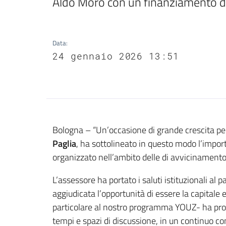
Aldo Moro con un finanziamento di 
Data
:
24 gennaio 2026 13:51
Contenuto
Bologna – “Un’occasione di grande crescita per t
Paglia
, ha sottolineato in questo modo l’import
organizzato nell’ambito delle di avvicinamento
L’assessore ha portato i saluti istituzionali a
aggiudicata l’opportunità di essere la capitale 
particolare al nostro programma YOUZ- ha pr
tempi e spazi di discussione, in un continuo conf