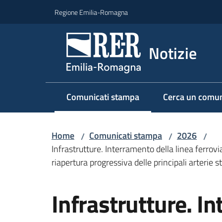
Vai al contenuto
Vai alla navigazione
Vai al footer
Regione Emilia-Romagna
Notizie
Comunicati stampa
Cerca un comun
Menu selezionato
Home
Comunicati stampa
2026
/
/
/
Infrastrutture. Interramento della linea ferrov
riapertura progressiva delle principali arterie
Salta al contenuto
Infrastrutture. I