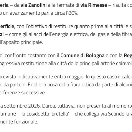
leria
– da
via Zanolini
alla fermata di
via Rimesse
– risulta c
to un avanzamento pari a circa l’80%.
erficie
, con l’obiettivo di restituire quanto prima alla città le
zi
– come gli allacci dell’energia elettrica, del gas e della fibra
’appalto principale.
del confronto costante con il
Comune di Bologna
e con la
Reg
gressiva restituzione alla città delle principali arterie coinvol
è prevista indicativamente entro maggio. In questo caso il calen
co da parte di Enel e la posa della fibra ottica da parte di alc
terferenze successive.
o a settembre 2026. L’area, tuttavia, non presenta al momento p
timane – la cosiddetta ‘bretella’ – che collega via Scandella
amente funzionale.