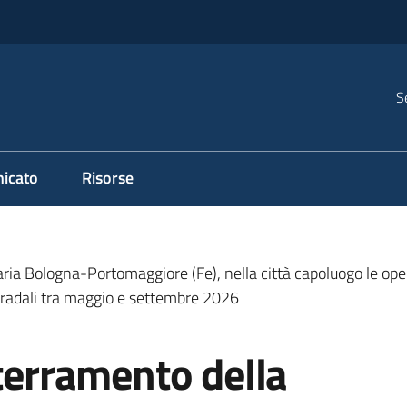
S
icato
Risorse
iaria Bologna-Portomaggiore (Fe), nella città capoluogo le oper
 stradali tra maggio e settembre 2026
nterramento della