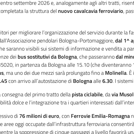
 entro settembre 2026 e, analogamente agli altri tratti, risent
e completata la struttura del
nuovo cavalcavia ferroviario
, pas
tori per migliorare l’organizzazione del servizio durante la fa
 dall’Associazione pendolari Bologna-Portomaggiore,
dal 1^ a
che saranno visibili sui sistemi di informazione e vendita a par
tenze dei
bus sostitutivi da Bologna
, che passeranno
dal min
B5020, in partenza da Bologna alle 15.10 (che diventeranno 15
us
, ma uno dei due mezzi sarà prolungato fino a
Molinella
. È
.45
con arrivo all’autostazione di
Bologna
alle
6.30
. I sistem
a consegna del primo tratto della
pista ciclabile
, da
via Musol
ità dolce e l’integrazione tra i quartieri interessati dall’inte
essivo di
76 milioni di euro
, con
Ferrovie Emilia-Romagna
n
le aree oggi occupate dall’infrastruttura ferroviaria consentirà 
mentre la soppressione di cinque passaggi a livello favorirà un