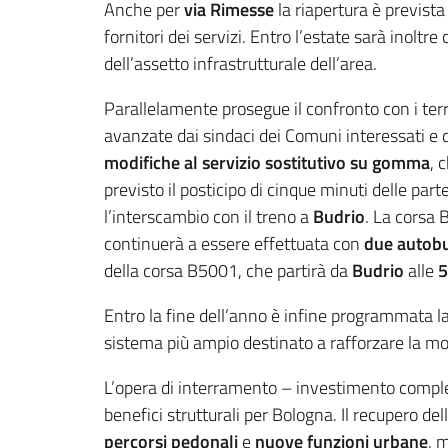
Anche per
via Rimesse
la riapertura è prevista
fornitori dei servizi. Entro l’estate sarà inoltr
dell’assetto infrastrutturale dell’area.
Parallelamente prosegue il confronto con i terri
avanzate dai sindaci dei Comuni interessati e
modifiche al servizio sostitutivo su gomma
, 
previsto il posticipo di cinque minuti delle par
l’interscambio con il treno a
Budrio
. La corsa 
continuerà a essere effettuata con
due autob
della corsa B5001, che partirà da
Budrio
alle
5
Entro la fine dell’anno è infine programmata l
sistema più ampio destinato a rafforzare la mobil
L’opera di interramento – investimento compl
benefici strutturali per Bologna. Il recupero del
percorsi pedonali
e
nuove funzioni urbane
, 