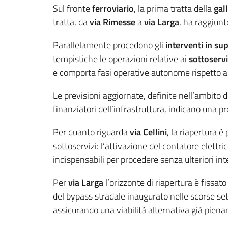
Sul fronte
ferroviario
, la prima tratta della
gal
tratta, da
via Rimesse
a
via Larga
, ha raggiun
Parallelamente procedono gli
interventi in sup
tempistiche le operazioni relative ai
sottoservi
e comporta fasi operative autonome rispetto all
Le previsioni aggiornate, definite nell’ambito 
finanziatori dell’infrastruttura, indicano una pro
Per quanto riguarda
via Cellini
, la riapertura 
sottoservizi: l’attivazione del contatore elettri
indispensabili per procedere senza ulteriori in
Per
via Larga
l’orizzonte di riapertura è fissat
del bypass stradale inaugurato nelle scorse set
assicurando una viabilità alternativa già pien