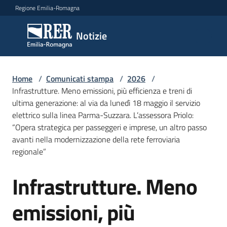
Vai al contenuto
Vai alla navigazione
Vai al footer
Regione Emilia-Romagna
Notizie
Notizie
Home
Comunicati
/
Comunicati stampa
/
2026
/
Infrastrutture. Meno emissioni, più efficienza e treni di
stampa
Menu selezionato
ultima generazione: al via da lunedì 18 maggio il servizio
elettrico sulla linea Parma-Suzzara. L’assessora Priolo:
Cerca
“Opera strategica per passeggeri e imprese, un altro passo
un
avanti nella modernizzazione della rete ferroviaria
comunicato
regionale”
Risorse
Infrastrutture. Meno
Salta al contenuto
emissioni, più