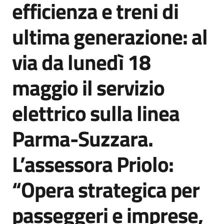
efficienza e treni di
Agenzia
di
ultima generazione: al
informazione
e
via da lunedì 18
comunicazione
maggio il servizio
Seguici
elettrico sulla linea
su
Parma-Suzzara.
L’assessora Priolo:
“Opera strategica per
passeggeri e imprese,