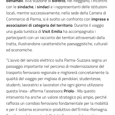
Benamati
. Alla stazione di
Boretto
, nel Reggiano, l’incontro
con le
sindache
, i
sindaci
e i rappresentanti delle istituzioni
locali, mentre successivamente, nella sede della Camera di
Commercio di Parma, si è svolto un confronto con
imprese e
associazioni di categoria del territorio
. Durante il viaggio
una guida turistica di
Visit Emilia
ha accompagnato i
partecipanti con un racconto dei territori attraversati dalla
tratta, illustrandone caratteristiche paesaggistiche, culturali
ed economiche.
“L’avvio del servizio elettrico sulla Parma-Suzzara segna un
passaggio importante nel percorso di modernizzazione del
trasporto ferroviario regionale e migliorerà concretamente la
qualità del viaggio per migliaia di pendolari, studentesse,
studenti, lavoratrici e lavoratori che ogni giorno utilizzano
questa linea- afferma l’assessora
Priolo
-. Ma questo
intervento ha anche un valore strategico più ampio, perché
rafforza un corridoio ferroviario fondamentale per la mobilità
e per il sistema economico-produttivo dell’Emilia-Romagna.