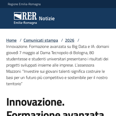
Vai al contenuto
Vai alla navigazione
Vai al footer
Regione Emilia-Romagna
Notizie
Notizie
Home
Comunicati
/
Comunicati stampa
/
2026
/
Innovazione. Formazione avanzata su Big Data e IA: domani
stampa
Menu selezionato
giovedì 7 maggio al Dama Tecnopolo di Bologna, 80
studentesse e studenti universitari presentano i risultati dei
Cerca
progetti sviluppati insieme alle imprese. L’assessora
un
Mazzoni: “Investire sui giovani talenti significa costruire le
comunicato
basi per un futuro più competitivo e sostenibile per il nostro
territorio”
Risorse
Innovazione.
Salta al contenuto
Formazione avanzata