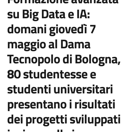
Agenzia
su Big Data e IA:
di
informazione
domani giovedì 7
e
comunicazione
maggio al Dama
Tecnopolo di Bologna,
Seguici
su
80 studentesse e
studenti universitari
presentano i risultati
dei progetti sviluppati