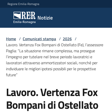
Vai al contenuto
Vai alla navigazione
Vai al footer
Regione Emilia-Romagna
Notizie
Notizie
Home
Comunicati
/
Comunicati stampa
/
2026
/
Lavoro. Vertenza Fox Bompani di Ostellato (Fe), l’assessore
stampa
Menu selezionato
Paglia: “La situazione rimane complessa, ma prosegue
l’impegno per tutelare nel breve periodo lavoratrici e
Cerca
lavoratori attraverso ammortizzatori sociali, nonché per
un
individuare le migliori ipotesi possibili per le prospettive
comunicato
future”
Risorse
Lavoro. Vertenza Fox
Salta al contenuto
Bompani di Ostellato