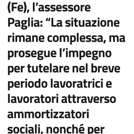
(Fe), l’assessore
Agenzia
di
Paglia: “La situazione
informazione
e
rimane complessa, ma
comunicazione
prosegue l’impegno
Seguici
per tutelare nel breve
su
periodo lavoratrici e
lavoratori attraverso
ammortizzatori
sociali, nonché per